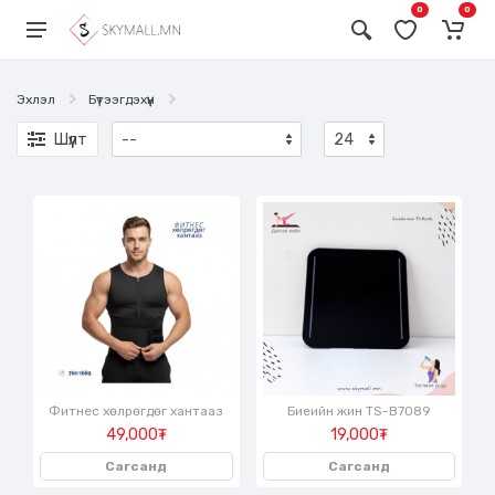
0
0
Эхлэл
Бүтээгдэхүүн
Шүүлт
Фитнес хөлрөгдөг хантааз
Биеийн жин TS-B7089
49,000₮
19,000₮
Сагсанд
Сагсанд