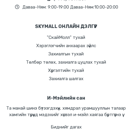
Даваа-Ням: 9:00-19:00 Даваа-Ням:10:00-20:00
SKYMALL ОНЛАЙН ДЭЛГҮҮР
"СкайМолл" тухай
Хэрэглэгчийн анхаарах зүйлс
Захиалгын тухай
Төлбөр төлөх, захиалга цуцлах тухай
Хүргэлтийн тухай
Захиалга шалгах
И-Мэйлийн сан
Та манай шинэ бүтээгдэхүүн, хямдрал урамшууллын талаар
хамгийн түрүүнд мэдэхийг хүсвэл и-мэйл хаягаа бүртгүүлнэ үү.
Биднийг дагах