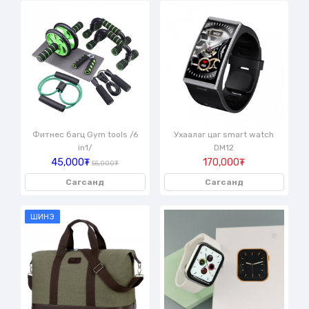
Фитнес багц Gym tools /6
Ухаалаг цаг smart watch
in1/
DM12
45,000₮
170,000₮
55,000₮
Сагсанд
Сагсанд
ШИНЭ