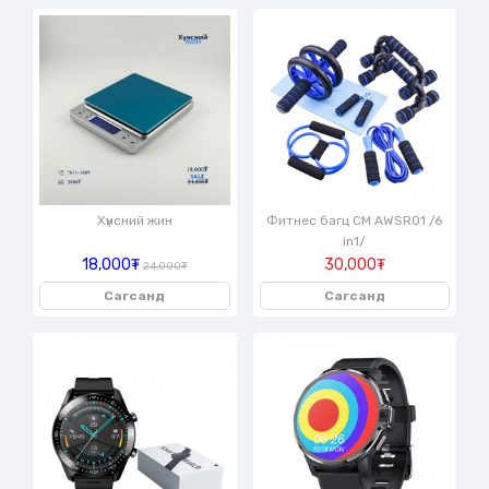
Хүнсний жин
Фитнес багц CM AWSR01 /6
in1/
18,000₮
30,000₮
24,000₮
Сагсанд
Сагсанд