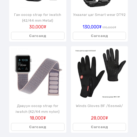
Ган оосор strap for iwatch
Ухаалаг цаг Smart wear DT92
(42/44 mm Metal)
30,000₮
130,000₮
170,000₮
Сагсанд
Сагсанд
Давуун оосор strap for
Winds Gloves BF /бээлий/
iwatch (42/44 mm nylon)
18,000₮
28,000₮
Сагсанд
Сагсанд