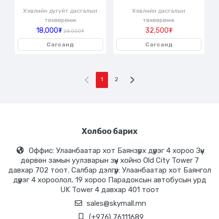
Хэвлийн дугуйт дасгалын
Хэвлийн дасгалын
төхөөрөмж
төхөөрөмж
18,000₮
32,500₮
28,000₮
Сагсанд
Сагсанд
1
2
Холбоо барих
Оффис: Улаанбаатар хот Баянзүрх дүүрэг 4 хороо Зүүн
дөрвөн замын уулзварын зүүн хойно Old City Tower 7
давхар 702 тоот. Салбар дэлгүүр: Улаанбаатар хот Баянгол
дүүрэг 4 хороолол, 19 хороо Парадоксын автобусын урд
UK Tower 4 давхар 401 тоот
sales@skymall.mn
(+976) 76111689