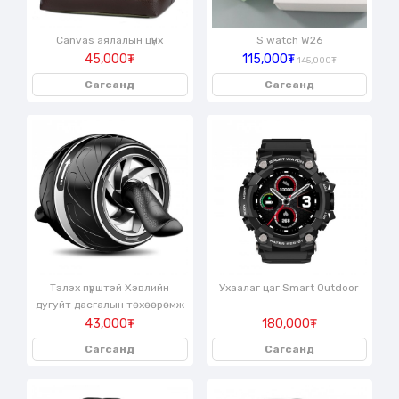
Canvas аялалын цүнх
S watch W26
45,000₮
115,000₮
145,000₮
Сагсанд
Сагсанд
Тэлэх пүрштэй Хэвлийн
Ухаалаг цаг Smart Outdoor
дугуйт дасгалын төхөөрөмж
43,000₮
180,000₮
Сагсанд
Сагсанд