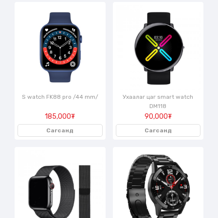
S watch FK88 pro /44 mm/
Ухаалаг цаг smart watch
DM118
185,000₮
90,000₮
Сагсанд
Сагсанд