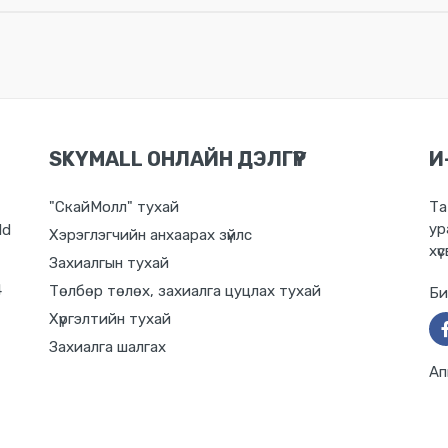
SKYMALL ОНЛАЙН ДЭЛГҮҮР
И
"СкайМолл" тухай
Та
ур
ld
Хэрэглэгчийн анхаарах зүйлс
хүс
Захиалгын тухай
4
Төлбөр төлөх, захиалга цуцлах тухай
Би
Хүргэлтийн тухай
Захиалга шалгах
Ап