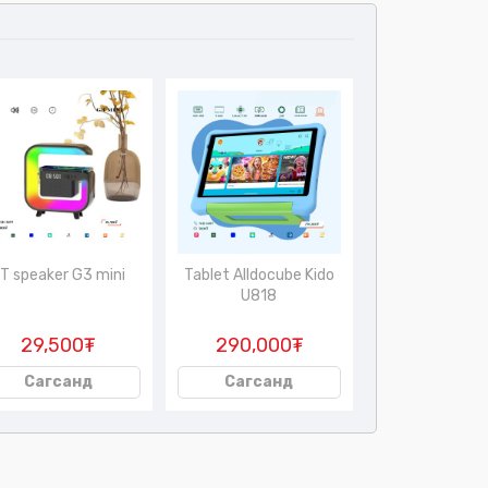
T speaker G3 mini
Tablet Alldocube Kido
Tablet Atouc
U818
Q43
29,500₮
290,000₮
185,00
Сагсанд
Сагсанд
Сагсан