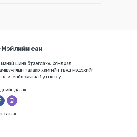
-Мэйлийн сан
 манай шинэ бүтээгдэхүүн, хямдрал
амшууллын талаар хамгийн түрүүнд мэдэхийг
вэл и-мэйл хаягаа бүртгүүлнэ үү.
днийг дагах
п татах