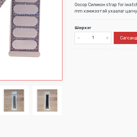
Оосор Силикон strap for iwatch
mm хэмжээтэй ухаалаг цагну
Ширхэг
Сагсанд