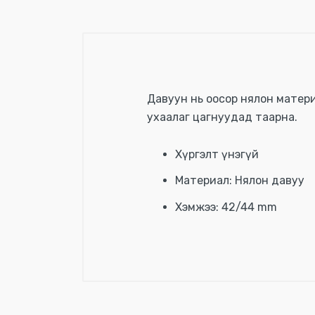
Давуун нь оосор нялон материал
ухаалаг цагнуудад таарна.
Хүргэлт үнэгүй
Материал: Нялон давуу
Хэмжээ: 42/44 mm
Үзүүлэлтүүд