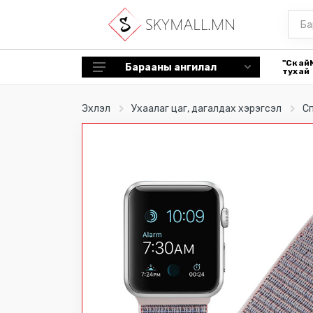
"Скай
Барааны ангилал
тухай
Tablet түүний дагалдах хэрэгсэл
Эхлэл
Ухаалаг цаг, дагалдах хэрэгсэл
Сп
Ухаалаг цаг, дагалдах хэрэгсэл
Эрүүл мэнд, гоо сайхан
Гал тогоо
Сэйф
Чихэвч
Машины нэмэлт дагалдах
хэрэгсэл
Bluetooth speaker
Цүнх
Спорт хэрэгсэл, төхөөрөмж