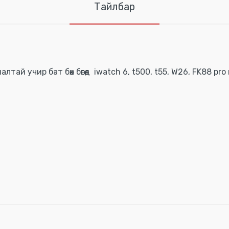
Тайлбар
тай учир бат бөх бөгөөд iwatch 6, t500, t55, W26, FK88 p