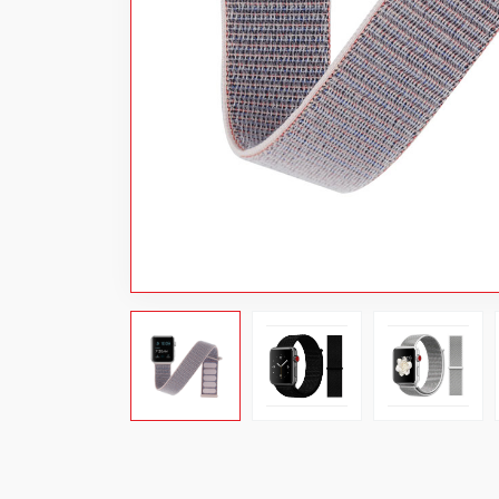
Power bank
Хувцас
Аяны хэрэгсэл
Цахилгаан хэрэгсэл
Тоглоом
Бэлэг дурсгал
Хямдарсан бараа
Шинэ бараа
Цэвэрлэгээний материал
Projector