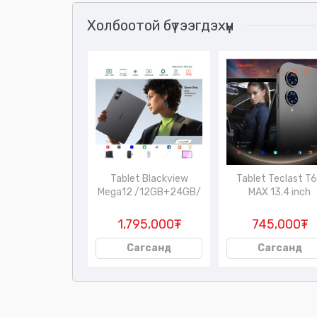
Холбоотой бүтээгдэхүүн
ar A2 /хүүхдийн
Tablet Blackview
Tablet Teclast T
машин/
Mega12 /12GB+24GB/
MAX 13.4 inch
45,000₮
1,795,000₮
745,000₮
Сагсанд
Сагсанд
Сагсанд