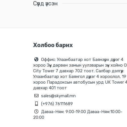
Сүүлд үзсэн
Холбоо барих
Оффис: Улаанбаатар хот Баянзүрх дүүрэг 4
хороо Зүүн дөрвөн замын уулзварын зүүн хойно O
City Tower 7 давхар 702 тоот. Салбар дэлгүүр:
Улаанбаатар хот Баянгол дүүрэг 4 хороолол, 19
хороо Парадоксын автобусын урд UK Tower 
давхар 401 тоот
sales@skymall.mn
(+976) 76111689
Даваа-Ням: 9:00-19:00 Даваа-Ням:10:00-
20:00