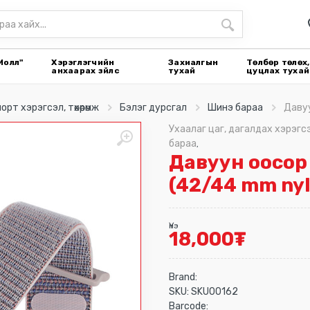
Молл"
Хэрэглэгчийн
Захиалгын
Төлбөр төлөх,
анхаарах зүйлс
тухай
цуцлах тухай
орт хэрэгсэл, төхөөрөмж
Бэлэг дурсгал
Шинэ бараа
Давуу
Ухаалаг цаг, дагалдах хэрэгс
бараа
,
Давуун оосор 
(42/44 mm nyl
Үнэ
18,000
₮
Brand:
SKU:
SKU00162
Barcode: