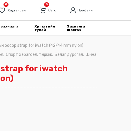
0
0
Хадгалсан
Cагс
Профайл
 захиалга
Хүргэлтийн
Захиалга
тухай
шалгах
н оосор strap for iwatch (42/44 mm nylon)
эл
Спорт хэрэгсэл, төхөөрөмж
Бэлэг дурсгал
Шинэ
,
,
,
strap for iwatch
on)