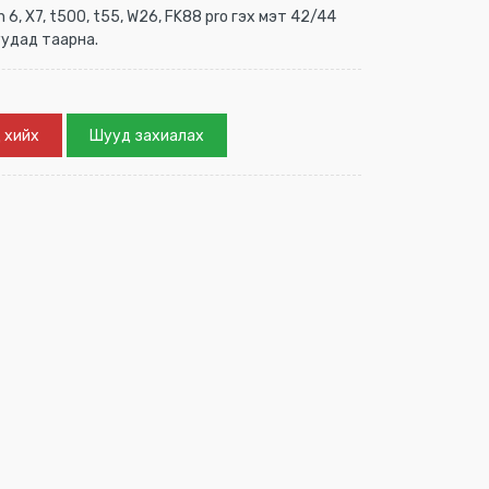
 6, X7, t500, t55, W26, FK88 pro гэх мэт 42/44
удад таарна.
 хийх
Шууд захиалах