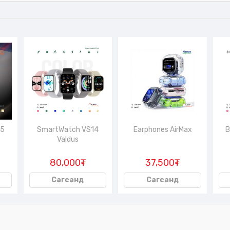
65
SmartWatch VS14
Earphones AirMax
B
Valdus
80,000₮
37,500₮
Сагсанд
Сагсанд