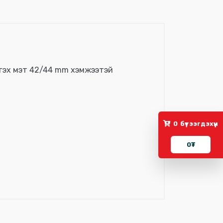
ro гэх мэт 42/44 mm хэмжээтэй
0
бүтээгдэхүүн
0
₮