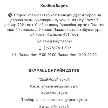
Холбоо барих
Оффис: Улаанбаатар хот Баянзүрх дүүрэг 4 хороо Зүүн
дөрвөн замын уулзварын зүүн хойно Old City Tower 7
давхар 702 тоот. Салбар дэлгүүр: Улаанбаатар хот Баянгол
дүүрэг 4 хороолол, 19 хороо Парадоксын автобусын урд
UK Tower 4 давхар 401 тоот
sales@skymall.mn
(+976) 76111689
Даваа-Ням: 9:00-19:00 Даваа-Ням:10:00-20:00
SKYMALL ОНЛАЙН ДЭЛГҮҮР
"СкайМолл" тухай
Хэрэглэгчийн анхаарах зүйлс
Захиалгын тухай
Төлбөр төлөх, захиалга цуцлах тухай
Хүргэлтийн тухай