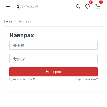
0
0
Эхлэл
Нэвтрэх
Нэвтрэх
Нэвтрэх
Нууц үгээ сэргээх үү?
Хэрэглэгч үүсгэх?