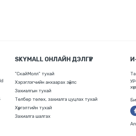
SKYMALL ОНЛАЙН ДЭЛГҮҮР
И
"СкайМолл" тухай
Та
ур
ld
Хэрэглэгчийн анхаарах зүйлс
хүс
Захиалгын тухай
4
Төлбөр төлөх, захиалга цуцлах тухай
Би
Хүргэлтийн тухай
Захиалга шалгах
Ап