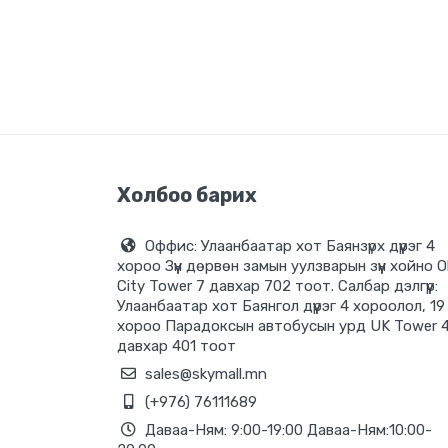
Power bank
Хувцас
Аяны хэрэгсэл
Цахилгаан хэрэгсэл
Тоглоом
Бэлэг дурсгал
Холбоо барих
Хямдарсан бараа
Шинэ бараа
Оффис: Улаанбаатар хот Баянзүрх дүүрэг 4
хороо Зүүн дөрвөн замын уулзварын зүүн хойно O
Цэвэрлэгээний материал
City Tower 7 давхар 702 тоот. Салбар дэлгүүр:
Улаанбаатар хот Баянгол дүүрэг 4 хороолол, 19
Projector
хороо Парадоксын автобусын урд UK Tower 
давхар 401 тоот
sales@skymall.mn
(+976) 76111689
Даваа-Ням: 9:00-19:00 Даваа-Ням:10:00-