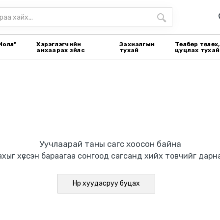
Молл"
Хэрэглэгчийн
Захиалгын
Төлбөр төлөх,
анхаарах зүйлс
тухай
цуцлах тухай
Уучлаарай таны сагс хоосон байна
хыг хүссэн бараагаа сонгоод сагсанд хийх товчийг дарн
Нүүр хуудасруу буцах