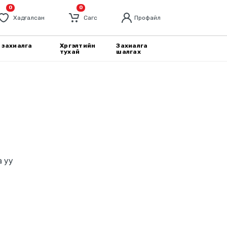
0
0
Хадгалсан
Cагс
Профайл
 захиалга
Хүргэлтийн
Захиалга
тухай
шалгах
а уу