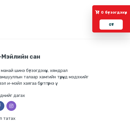
0
бүтээгдэхүүн
0
₮
-Мэйлийн сан
 манай шинэ бүтээгдэхүүн, хямдрал
амшууллын талаар хамгийн түрүүнд мэдэхийг
вэл и-мэйл хаягаа бүртгүүлнэ үү.
днийг дагах
п татах