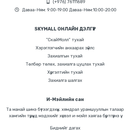
(+976) 76111689
Даваа-Ням: 9:00-19:00 Даваа-Ням:10:00-20:00
SKYMALL ОНЛАЙН ДЭЛГҮҮР
"СкайМолл" тухай
Хэрэглэгчийн анхаарах зүйлс
Захиалгын тухай
Төлбөр төлөх, захиалга цуцлах тухай
Хүргэлтийн тухай
Захиалга шалгах
И-Мэйлийн сан
Та манай шинэ бүтээгдэхүүн, хямдрал урамшууллын талаар
хамгийн түрүүнд мэдэхийг хүсвэл и-мэйл хаягаа бүртгүүлнэ үү.
Биднийг дагах