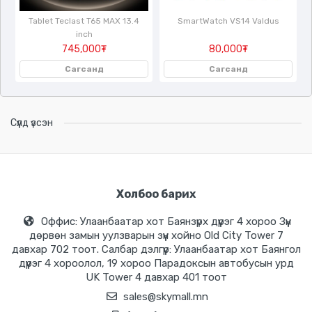
Tablet Teclast T65 MAX 13.4
SmartWatch VS14 Valdus
inch
745,000₮
80,000₮
Сагсанд
Сагсанд
Сүүлд үзсэн
Холбоо барих
Оффис: Улаанбаатар хот Баянзүрх дүүрэг 4 хороо Зүүн
дөрвөн замын уулзварын зүүн хойно Old City Tower 7
давхар 702 тоот. Салбар дэлгүүр: Улаанбаатар хот Баянгол
дүүрэг 4 хороолол, 19 хороо Парадоксын автобусын урд
UK Tower 4 давхар 401 тоот
sales@skymall.mn