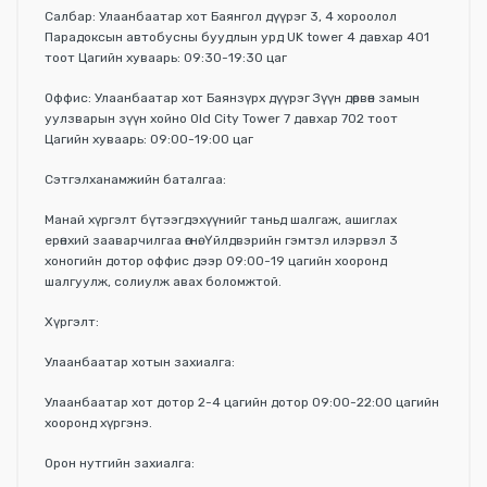
Салбар: Улаанбаатар хот Баянгол дүүрэг 3, 4 хороолол
Парадоксын автобусны буудлын урд UK tower 4 давхар 401
тоот Цагийн хуваарь: 09:30-19:30 цаг
Оффис: Улаанбаатар хот Баянзүрх дүүрэг Зүүн дөрвөн замын
уулзварын зүүн хойно Old City Tower 7 давхар 702 тоот
Цагийн хуваарь: 09:00-19:00 цаг
Сэтгэлханамжийн баталгаа:
Манай хүргэлт бүтээгдэхүүнийг таньд шалгаж, ашиглах
ерөнхий зааварчилгаа өгнө. Үйлдвэрийн гэмтэл илэрвэл 3
хоногийн дотор оффис дээр 09:00-19 цагийн хооронд
шалгуулж, солиулж авах боломжтой.
Хүргэлт:
Улаанбаатар хотын захиалга:
Улаанбаатар хот дотор 2-4 цагийн дотор 09:00-22:00 цагийн
хооронд хүргэнэ.
Орон нутгийн захиалга: