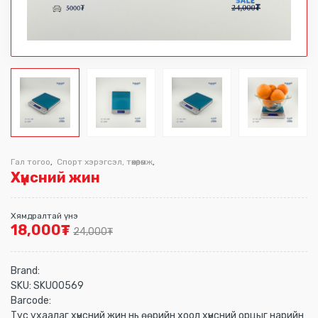
Гал тогоо
Спорт хэрэгсэл, төхөөрөмж
,
,
Хүнсний жин
Хямдралтай үнэ
18,000
₮
24,000
₮
Brand:
SKU:
SKU00569
Barcode:
Тус ухаалаг хүнсний жин нь өөрийн хоол хүнсний орцыг нарийн