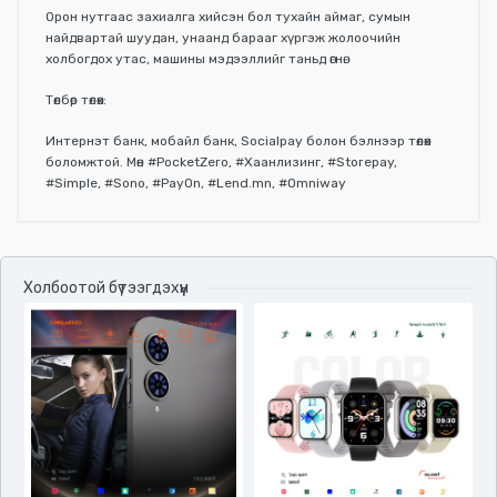
Орон нутгаас захиалга хийсэн бол тухайн аймаг, сумын
найдвартай шуудан, унаанд барааг хүргэж жолоочийн
холбогдох утас, машины мэдээллийг таньд өгнө.
Төлбөр төлөх:
Интернэт банк, мобайл банк, Socialpay болон бэлнээр төлөх
боломжтой. Мөн #PocketZero, #Хаанлизинг, #Storepay,
#Simple, #Sono, #PayOn, #Lend.mn, #Omniway
Үзүүлэлтүүд
Холбоотой бүтээгдэхүүн