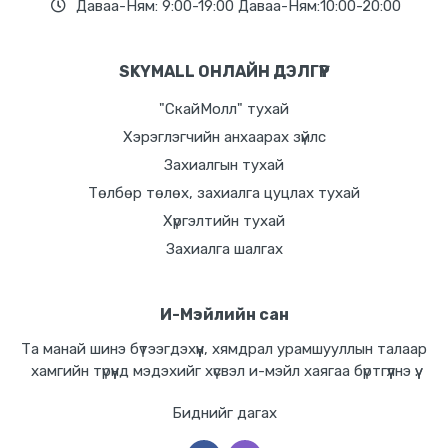
Даваа-Ням: 9:00-19:00 Даваа-Ням:10:00-20:00
SKYMALL ОНЛАЙН ДЭЛГҮҮР
"СкайМолл" тухай
Хэрэглэгчийн анхаарах зүйлс
Захиалгын тухай
Төлбөр төлөх, захиалга цуцлах тухай
Хүргэлтийн тухай
Захиалга шалгах
И-Мэйлийн сан
Та манай шинэ бүтээгдэхүүн, хямдрал урамшууллын талаар
хамгийн түрүүнд мэдэхийг хүсвэл и-мэйл хаягаа бүртгүүлнэ үү.
Биднийг дагах