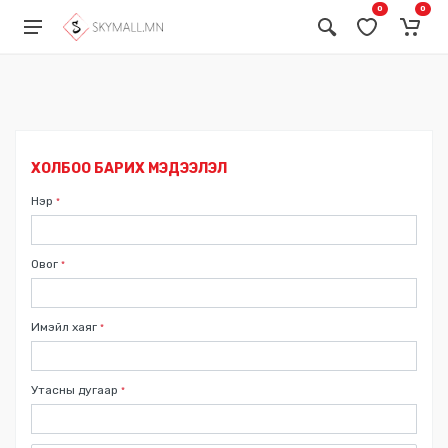
0
0
Бонус карт ашиглах
Ваучер ашиглах
ХОЛБОО БАРИХ МЭДЭЭЛЭЛ
Нэр
*
Овог
*
Имэйл хаяг
*
Утасны дугаар
*