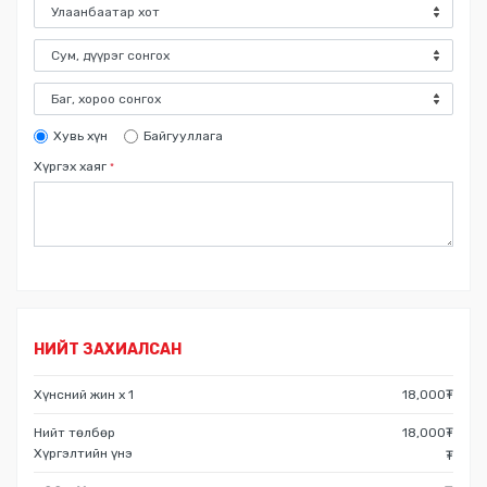
Хувь хүн
Байгууллага
Хүргэх хаяг
*
НИЙТ ЗАХИАЛСАН
Хүнсний жин
x
1
18,000
₮
Нийт төлбөр
18,000
₮
Хүргэлтийн үнэ
₮