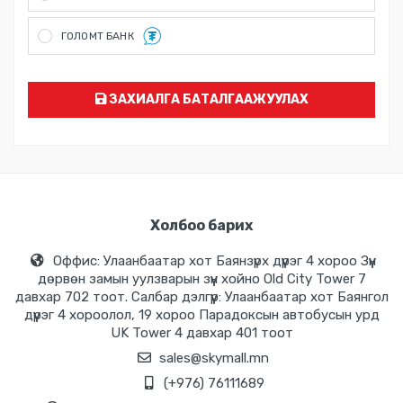
Хүргэлт хийсний дараа бэлэн мөнгөөр тооцоо хийх...
ГОЛОМТ БАНК
ГОЛОМТ банкны карт болон Social Pay ашиглан төлбөр төлөх
боломжтой. Мөн Монгол улсад үйлчилж байгаа бүх банкны
картыг Голомт банкны систем нь унших бөгөөд онлайн
төлбөр хийх боломжтой
ЗАХИАЛГА БАТАЛГААЖУУЛАХ
Холбоо барих
Оффис: Улаанбаатар хот Баянзүрх дүүрэг 4 хороо Зүүн
дөрвөн замын уулзварын зүүн хойно Old City Tower 7
давхар 702 тоот. Салбар дэлгүүр: Улаанбаатар хот Баянгол
дүүрэг 4 хороолол, 19 хороо Парадоксын автобусын урд
UK Tower 4 давхар 401 тоот
sales@skymall.mn
(+976) 76111689