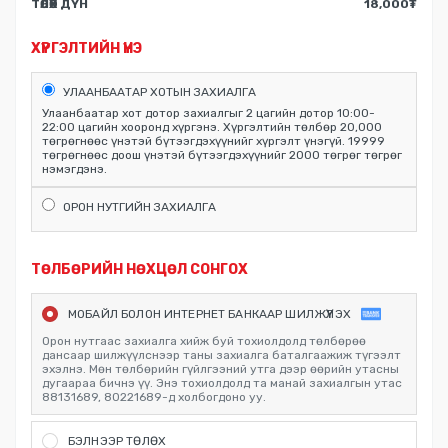
ТӨЛӨХ ДҮН
18,000
₮
ХҮРГЭЛТИЙН ҮНЭ
УЛААНБААТАР ХОТЫН ЗАХИАЛГА
Улаанбаатар хот дотор захиалгыг 2 цагийн дотор 10:00-
22:00 цагийн хооронд хүргэнэ. Хүргэлтийн төлбөр 20,000
төгрөгнөөс үнэтэй бүтээгдэхүүнийг хүргэлт үнэгүй. 19999
төгрөгнөөс доош үнэтэй бүтээгдэхүүнийг 2000 төгрөг төгрөг
нэмэгдэнэ.
ОРОН НУТГИЙН ЗАХИАЛГА
ТӨЛБӨРИЙН НӨХЦӨЛ СОНГОХ
МОБАЙЛ БОЛОН ИНТЕРНЕТ БАНКААР ШИЛЖҮҮЛЭХ
Орон нутгаас захиалга хийж буй тохиолдолд төлбөрөө
дансаар шилжүүлснээр таны захиалга баталгаажиж түгээлт
эхэлнэ. Мөн төлбөрийн гүйлгээний утга дээр өөрийн утасны
дугаараа бичнэ үү. Энэ тохиолдолд та манай захиалгын утас
88131689, 80221689-д холбогдоно уу.
БЭЛНЭЭР ТӨЛӨХ