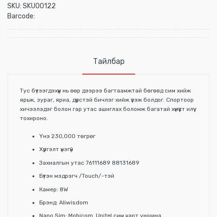
SKU:
SKU00122
Barcode:
Тайлбар
Тус бүтээгдэхүүн нь өөр дээрээ багтаамжтай бөгөөд сим хийж
ярьж, зураг, яриа, дүрстэй бичлэг хийж үзэж болдог. Спортоор
хичээлэдэг болон гар утас ашиглах боломж багатай хүмүүст илүү
тохироно.
Үнэ 230,000 төгрөг
Хүргэлт үнэгүй
Захиалгын утас 76111689 88131689
Бүтэн мэдрэгч /Touch/-тэй
Камер: 8W
Брэнд: Aliwisdom
Nano Sim: Mobicom, Unitel сим карт уншина