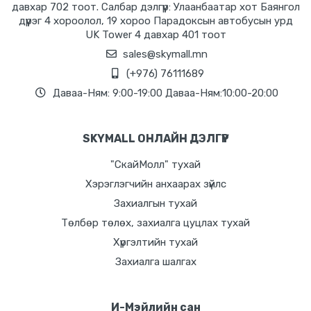
давхар 702 тоот. Салбар дэлгүүр: Улаанбаатар хот Баянгол
дүүрэг 4 хороолол, 19 хороо Парадоксын автобусын урд
UK Tower 4 давхар 401 тоот
sales@skymall.mn
(+976) 76111689
Даваа-Ням: 9:00-19:00 Даваа-Ням:10:00-20:00
SKYMALL ОНЛАЙН ДЭЛГҮҮР
"СкайМолл" тухай
Хэрэглэгчийн анхаарах зүйлс
Захиалгын тухай
Төлбөр төлөх, захиалга цуцлах тухай
Хүргэлтийн тухай
Захиалга шалгах
И-Мэйлийн сан