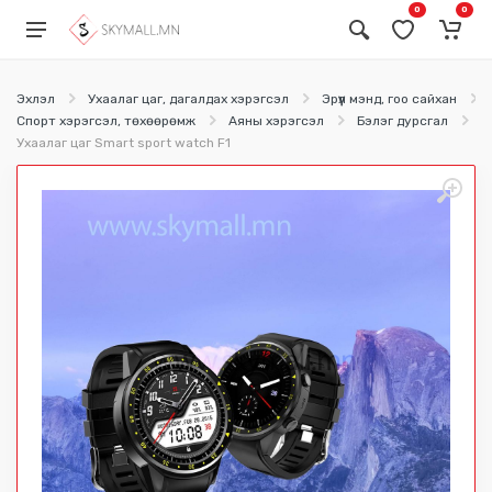
0
0
Эхлэл
Ухаалаг цаг, дагалдах хэрэгсэл
Эрүүл мэнд, гоо сайхан
Спорт хэрэгсэл, төхөөрөмж
Аяны хэрэгсэл
Бэлэг дурсгал
Ш
Ухаалаг цаг Smart sport watch F1