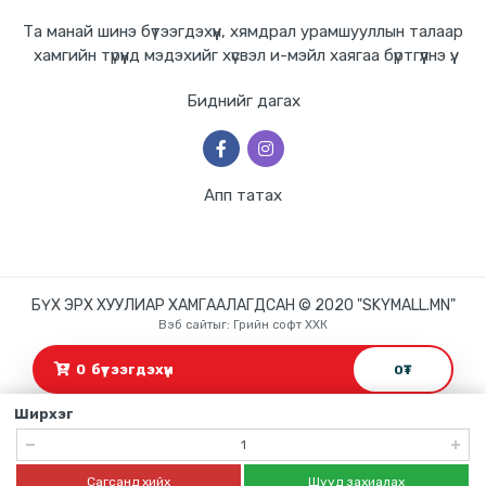
Та манай шинэ бүтээгдэхүүн, хямдрал урамшууллын талаар
хамгийн түрүүнд мэдэхийг хүсвэл и-мэйл хаягаа бүртгүүлнэ үү.
Биднийг дагах
Апп татах
БҮХ ЭРХ ХУУЛИАР ХАМГААЛАГДСАН © 2020 "SKYMALL.MN"
Вэб сайт
ыг:
Грийн софт ХХК
Дуудлагын төв
0
бүтээгдэхүүн
0
₮
Ширхэг
Сагсанд хийх
Шууд захиалах