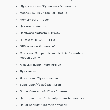
Дуудлага хийх/Хүлээн авах боломжтой
Мессэж бичиж/Хүлээн авч болно
Memory card: T deck
Цэнэглэгч: Android
Hardware platform: MT2503
Bluetooth: BT3.0 + BT4.0
GPS ашиглах боломжтой
G-sensor: Compatible with MC3433 / motion
recognition PNI
Агаарын даралт хэмжигчтэй
Луужинтай
Яриа бичнэ/Яриа сонсоно
Зураг авах/Үзэх боломжтой
Видео бичлэг хийх/Үзэх боломжто
Цагны дэлгэцээ 3 төрлөөр солих боломжтой
Цэнэг барилт: 480 mAh батерэй