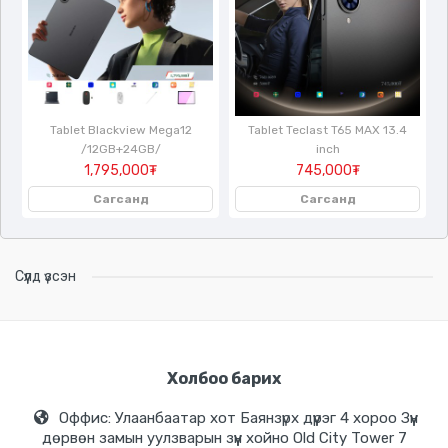
Tablet Blackview Mega12
Tablet Teclast T65 MAX 13.4
/12GB+24GB/
inch
1,795,000₮
745,000₮
Сагсанд
Сагсанд
Сүүлд үзсэн
Холбоо барих
Оффис: Улаанбаатар хот Баянзүрх дүүрэг 4 хороо Зүүн
дөрвөн замын уулзварын зүүн хойно Old City Tower 7