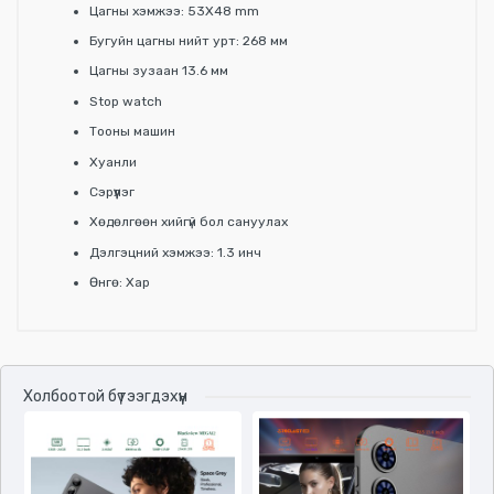
Цагны хэмжээ: 53Х48 mm
Бугуйн цагны нийт урт: 268 мм
Цагны зузаан 13.6 мм
Stop watch
Тооны машин
Хуанли
Сэрүүлэг
Хөдөлгөөн хийгүй бол сануулах
Дэлгэцний хэмжээ: 1.3 инч
Өнгө: Хар
Үзүүлэлтүүд
Холбоотой бүтээгдэхүүн