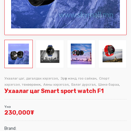
Ухаалаг цаг, дагалдах хэрэгсэл
Эрүүл мэнд, гоо сайхан
Спорт
,
,
хэрэгсэл, төхөөрөмж
Аяны хэрэгсэл
Бэлэг дурсгал
Шинэ бараа
,
,
,
,
Ухаалаг цаг Smart sport watch F1
Үнэ
230,000
₮
Brand: