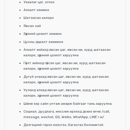
Ухаалаг цаг, огноо
Алхалт хэмжих
Шатаасан калори
Явсан зай
Зүрхний цохилт хэмжих
Цусны даралт хэмжинэ
Алхалт хийхэд явсан цаг, явсан км, хурд, шатаасан
калори, зүрхний цохилт харуулна
Гүйлт хийхэд гүйсэн цаг, явсан км, хурд, шатаасан
калори, зүрхний цохилт харуулна
Дугуй унахад явсан цаг, явсан км, хурд, шатаасан
калори, зүрхний цохилт харуулна
Ууланд алхад явсан цаг, явсан км, хурд, шатаасан
калори, зүрхний цохилт харуулна
Шөнө хэр сайн унтаж амарж байгааг тань харуулна.
Сошиал, дуудлага, мессеж ирэхэд дохио өгнө /call,
message, wechat, QQ, Weibo, WhatApp, LINE г.м/
Дэлгэцний гэрэл ихэсгэх, багасгах боломжтой