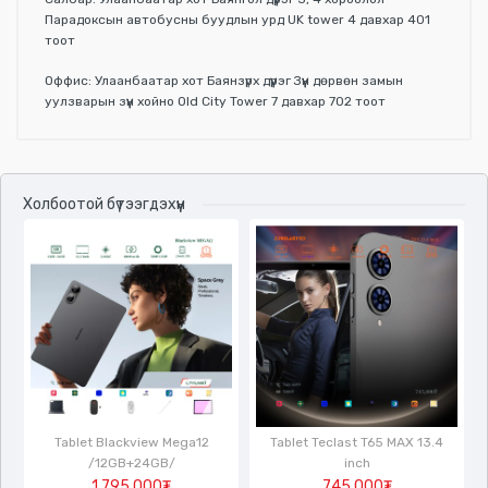
Парадоксын автобусны буудлын урд UK tower 4 давхар 401
тоот
Оффис: Улаанбаатар хот Баянзүрх дүүрэг Зүүн дөрвөн замын
уулзварын зүүн хойно Old City Tower 7 давхар 702 тоот
Үзүүлэлтүүд
Холбоотой бүтээгдэхүүн
Tablet Blackview Mega12
Tablet Teclast T65 MAX 13.4
/12GB+24GB/
inch
1,795,000₮
745,000₮