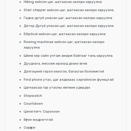
Hiking хийсэн цаг, шатаасан калори харуулна
Stair stepper хийсэн цаг, шатаасан калори харуулна
Гадна дугуй унасан цаг, шатаасан калори харуулна
Дотор Дугуй унасан цаг, шатаасан калори харуулна
Elliptical хийсэн цаг, шатаасан калори харуулна
Rowing machinae хийсэн цаг, шатаасан калори
харуулна
Шөнө хэр сайн унтаж амарж байгааг тань харуулна.
Дуудлага, мессеж ирэхэд дохио өгнө
Дэлгэцний гэрэл ихэсгэх, багасгах боломжтой
Find phone утас, цаг алдахаас сэргийлсэн функцтай
Цагнаасаа гар утасны хөгжим удирдах
Stopwatch
Countdown
Цэнэглэгч: Соронзон
Бүтэн мэдрэгчтэй
Сэрүүлэг