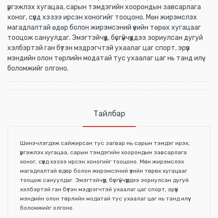
үргэжлэх хугацаа, сарын тэмдэгийн хоорондын завсарлага
хоног, сүүлд хэзээ ирсэн хоногийг тооцоно. Мөн жирэмслэх
магадлалтай өдөр болон жирэмсэний үеийн төрөх хугацааг
тооцож сануулдаг. Эмэгтэйчүүд, бүсгүйчүүддээ зориулсан дугуй
хэлбэртэй ган бүтэн мэдрэгчтэй ухаалаг цаг спорт, эрүүл
мэндийн олон төрлийн модатай тус ухаалаг цаг нь танд илүү
боломжийг олгоно.
Тайлбар
Шинэчлэгдэж сайжирсан тус загвар нь сарын тэмдэг ирэх,
үргэжлэх хугацаа, сарын тэмдэгийн хоорондын завсарлага
хоног, сүүлд хэзээ ирсэн хоногийг тооцоно. Мөн жирэмслэх
магадлалтай өдөр болон жирэмсэний үеийн төрөх хугацааг
тооцож сануулдаг. Эмэгтэйчүүд, бүсгүйчүүддээ зориулсан дугуй
хэлбэртэй ган бүтэн мэдрэгчтэй ухаалаг цаг спорт, эрүүл
мэндийн олон төрлийн модатай тус ухаалаг цаг нь танд илүү
боломжийг олгоно.