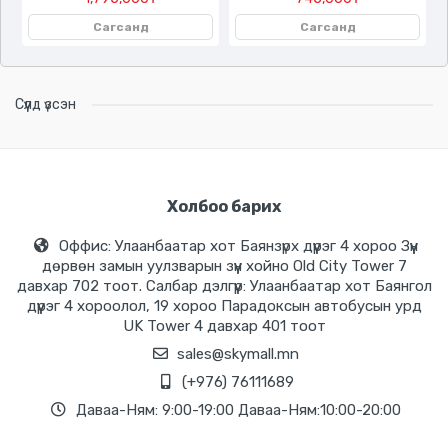
Сагсанд
Сагсанд
Сүүлд үзсэн
Холбоо барих
Оффис: Улаанбаатар хот Баянзүрх дүүрэг 4 хороо Зүүн
дөрвөн замын уулзварын зүүн хойно Old City Tower 7
давхар 702 тоот. Салбар дэлгүүр: Улаанбаатар хот Баянгол
дүүрэг 4 хороолол, 19 хороо Парадоксын автобусын урд
UK Tower 4 давхар 401 тоот
sales@skymall.mn
(+976) 76111689
Даваа-Ням: 9:00-19:00 Даваа-Ням:10:00-20:00