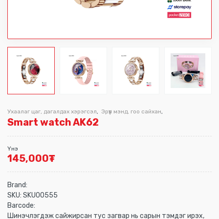
Ухаалаг цаг, дагалдах хэрэгсэл
Эрүүл мэнд, гоо сайхан
,
,
Smart watch AK62
Үнэ
145,000
₮
Brand:
SKU:
SKU00555
Barcode:
Шинэчлэгдэж сайжирсан тус загвар нь сарын тэмдэг ирэх,