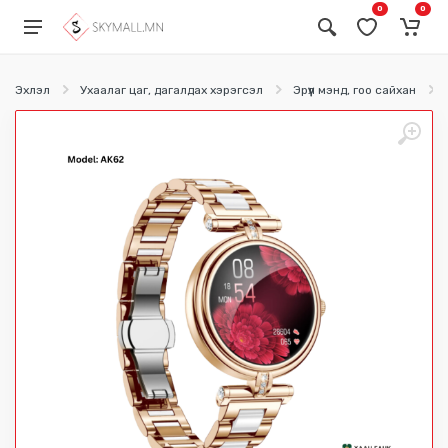
0
0
Эхлэл
Ухаалаг цаг, дагалдах хэрэгсэл
Эрүүл мэнд, гоо сайхан