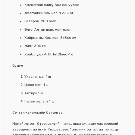
Хөдөлгөөн хийгүй бол сануулах
Дэлгэцний хэмжээ: 1.27 инч
Батерэй: 200 mah
Өнгө: Алтан шар, мөнгөлөг
Хайрцагны Хэмжээ: 8х8х6 см
Жин: 300 гр
Холбогдох АПП: FitCloudPro
Бүрдэл
Ухаалаг цаг 1 ш
Цэнэглэгч 1 ш
Автирк 1 ш
Гарын авлага 1 ш
Сэтгэл ханамжийн баталгаа:
Манай хүргэлт бүтээгдэхүүнийг таньд шалгаж, ашиглах ерөнхий
зааварчилгаа өгнө. Үйлдвэрээс 1 жилийн баталгаатай ирдэг