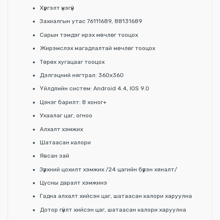
Хүргэлт үнэгүй
Захиалгын утас 76111689, 88131689
Сарын тэмдэг ирэх мөчлөг тооцох
Жирэмслэх магадлалтай мөчлөг тооцох
Төрөх хугацааг тооцох
Дэлгэцний нягтрал: 360х360
Үйлдлийн систем: Android 4.4, IOS 9.0
Цэнэг барилт: 8 хоног+
Ухаалаг цаг, огноо
Алхалт хэмжих
Шатаасан калори
Явсан зай
Зүрхний цохилт хэмжих /24 цагийн бүрэн хяналт/
Цусны даралт хэмжинэ
Гадна алхалт хийсэн цаг, шатаасан калори харуулна
Дотор гүйлт хийсэн цаг, шатаасан калори харуулна