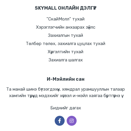
SKYMALL ОНЛАЙН ДЭЛГҮҮР
"СкайМолл" тухай
Хэрэглэгчийн анхаарах зүйлс
Захиалгын тухай
Төлбөр төлөх, захиалга цуцлах тухай
Хүргэлтийн тухай
Захиалга шалгах
И-Мэйлийн сан
Та манай шинэ бүтээгдэхүүн, хямдрал урамшууллын талаар
хамгийн түрүүнд мэдэхийг хүсвэл и-мэйл хаягаа бүртгүүлнэ үү.
Биднийг дагах