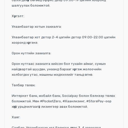
бүтээгдэхүүн бөгөөд оффис дээр 09:00-19 цагийн хооронд
шалгуулах боломжтой.
Хүргэлт:
Улаанбаатар хотын захиалга:
Улаанбаатар хот дотор 2-4 цагийн дотор 09:00-22:00 цагийн
хооронд хүргэнэ.
Орон нутгийн захиалга:
Орон нутгаас захиалга хийсэн бол тухайн аймаг, сумын
найдвартай шуудан, унаанд барааг хүргэж жолоочийн
холбогдох утас, машины мэдээллийг таньд өгнө.
Төлбөр төлөх:
Интернэт банк, мобайл банк, Socialpay болон бэлнээр төлөх
боломжтой. Мөн #PocketZero, #Хаанлизинг, #StorePay-оор
хүүгүй урьдчилгаагүй лизингээр авах боломжтой.
Хаяг:
Салбар: Улаанбаатар хот Баянгол дүүрэг 3, 4 хороолол