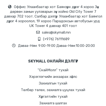
Оффис: Улаанбаатар хот Баянзүрх дүүрэг 4 хороо Зүүн
дөрвөн замын уулзварын зүүн хойно Old City Tower 7
давхар 702 тоот. Салбар дэлгүүр: Улаанбаатар хот Баянгол
дүүрэг 4 хороолол, 19 хороо Парадоксын автобусын урд
UK Tower 4 давхар 401 тоот
sales@skymall.mn
(+976) 76111689
Даваа-Ням: 9:00-19:00 Даваа-Ням:10:00-20:00
SKYMALL ОНЛАЙН ДЭЛГҮҮР
"СкайМолл" тухай
Хэрэглэгчийн анхаарах зүйлс
Захиалгын тухай
Төлбөр төлөх, захиалга цуцлах тухай
Хүргэлтийн тухай
Захиалга шалгах