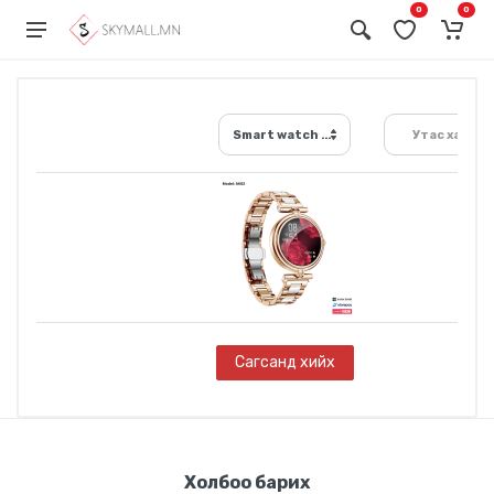
0
0
Smart watch AK62
Утас хайх...
Сагсанд хийх
Холбоо барих