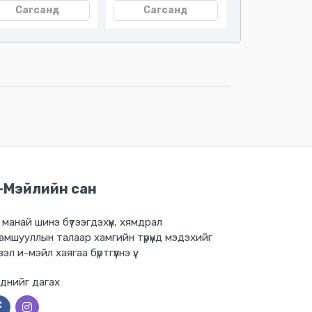
Сагсанд
Сагсанд
Сагсан
-Мэйлийн сан
 манай шинэ бүтээгдэхүүн, хямдрал
амшууллын талаар хамгийн түрүүнд мэдэхийг
вэл и-мэйл хаягаа бүртгүүлнэ үү.
днийг дагах