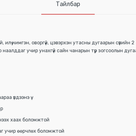
Тайлбар
 илүү нимгэн, оворгүй, цэвэрхэн утасны дугаарын сүүлийн 2
 наалддаг учир унахгүй сайн чанарын түр зогсоолын дуга
аа үлдээнэ үү
ар
 нээх хаах боломжтой
г учир өөрчлөх боломжтой