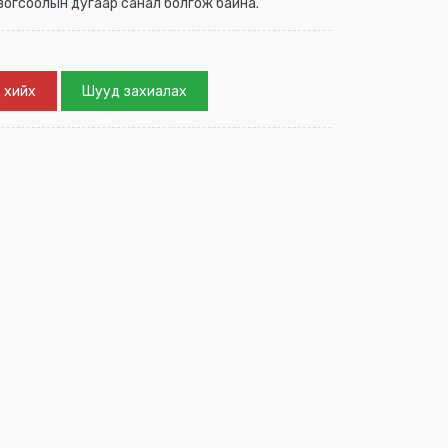
 зогсоолын дугаар санал болгож байна.
 хийх
Шууд захиалах