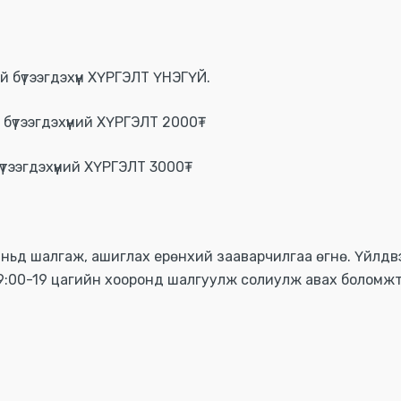
эй бүтээгдэхүүн ХҮРГЭЛТ ҮНЭГҮЙ.
бүтээгдэхүүний ХҮРГЭЛТ 2000₮
үтээгдэхүүний ХҮРГЭЛТ 3000₮
 таньд шалгаж, ашиглах ерөнхий зааварчилгаа өгнө. Үйлд
9:00-19 цагийн хооронд шалгуулж солиулж авах боломжт