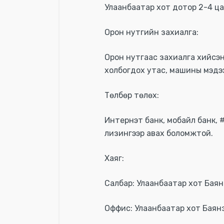
Улаанбаатар хот дотор 2-4 ца
Орон нутгийн захиалга:
Орон нутгаас захиалга хийсэн
холбогдох утас, машины мэдээ
Төлбөр төлөх:
Интернэт банк, мобайл банк, #
лизингээр авах боломжтой.
Хаяг:
Салбар: Улаанбаатар хот Баянг
Оффис: Улаанбаатар хот Баянзү
Үзүүлэлтүүд