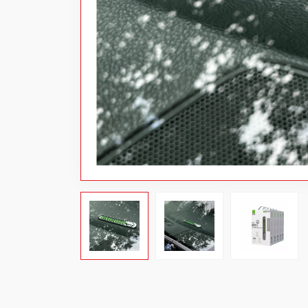
Power bank
Хувцас
Аяны хэрэгсэл
Цахилгаан хэрэгсэл
Тоглоом
Бэлэг дурсгал
Хямдарсан бараа
Шинэ бараа
Цэвэрлэгээний материал
Projector