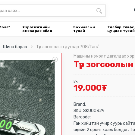
Молл"
Хэрэглэгчийн
Захиалгын
Төлбөр төлөх,
анхаарах зүйлс
тухай
цуцлах тухай
Шинэ бараа
Түр зогсоолын дугаар 708/Ган/
Машины нэмэлт дагалдах хэр
Түр зогсоолын
Үнэ
19,000
₮
Brand:
SKU:
SKU00329
Barcode:
Ган хийцтэй учир суурь сайтай
сүүлийн 2 оронг хааж болдог.