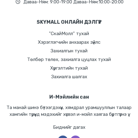
Даваа-Ням: 9:00-19:00 Даваа-Ням:10:00-20:00
SKYMALL ОНЛАЙН ДЭЛГҮҮР
"СкайМолл" тухай
Хэрэглэгчийн анхаарах зүйлс
Захиалгын тухай
Төлбөр төлөх, захиалга цуцлах тухай
Хүргэлтийн тухай
Захиалга шалгах
И-Мэйлийн сан
Та манай шинэ бүтээгдэхүүн, хямдрал урамшууллын талаар
хамгийн түрүүнд мэдэхийг хүсвэл и-мэйл хаягаа бүртгүүлнэ үү.
Биднийг дагах