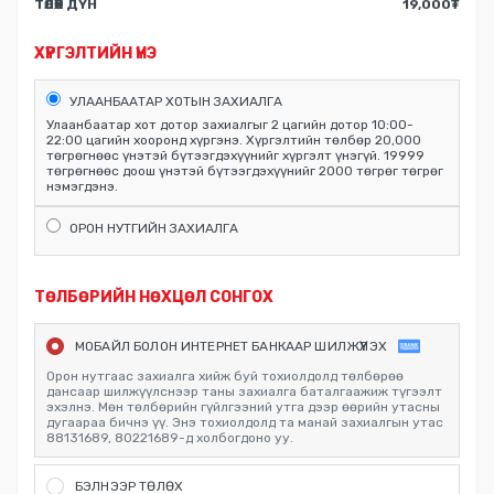
ТӨЛӨХ ДҮН
19,000
₮
ХҮРГЭЛТИЙН ҮНЭ
УЛААНБААТАР ХОТЫН ЗАХИАЛГА
Улаанбаатар хот дотор захиалгыг 2 цагийн дотор 10:00-
22:00 цагийн хооронд хүргэнэ. Хүргэлтийн төлбөр 20,000
төгрөгнөөс үнэтэй бүтээгдэхүүнийг хүргэлт үнэгүй. 19999
төгрөгнөөс доош үнэтэй бүтээгдэхүүнийг 2000 төгрөг төгрөг
нэмэгдэнэ.
ОРОН НУТГИЙН ЗАХИАЛГА
ТӨЛБӨРИЙН НӨХЦӨЛ СОНГОХ
МОБАЙЛ БОЛОН ИНТЕРНЕТ БАНКААР ШИЛЖҮҮЛЭХ
Орон нутгаас захиалга хийж буй тохиолдолд төлбөрөө
дансаар шилжүүлснээр таны захиалга баталгаажиж түгээлт
эхэлнэ. Мөн төлбөрийн гүйлгээний утга дээр өөрийн утасны
дугаараа бичнэ үү. Энэ тохиолдолд та манай захиалгын утас
88131689, 80221689-д холбогдоно уу.
БЭЛНЭЭР ТӨЛӨХ