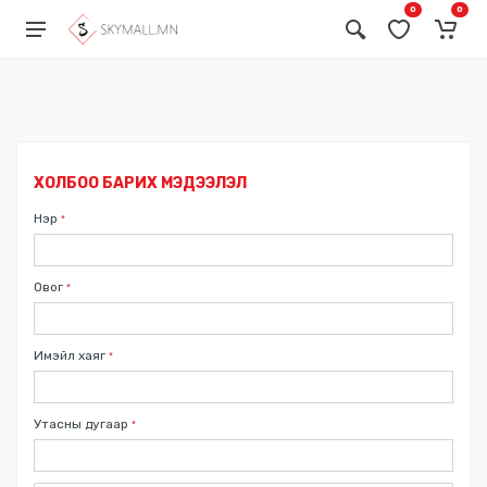
0
0
Бонус карт ашиглах
Ваучер ашиглах
ХОЛБОО БАРИХ МЭДЭЭЛЭЛ
Нэр
*
Овог
*
Имэйл хаяг
*
Утасны дугаар
*