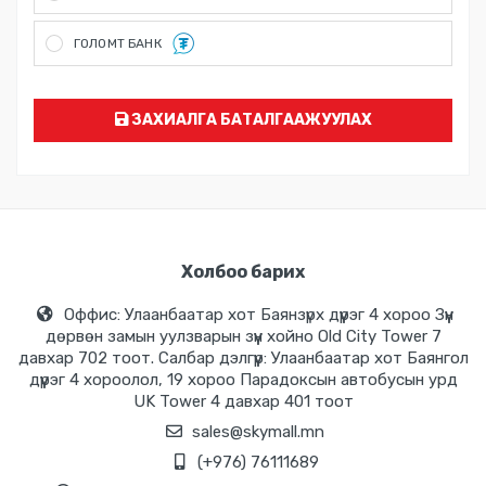
Хүргэлт хийсний дараа бэлэн мөнгөөр тооцоо хийх...
ГОЛОМТ БАНК
ГОЛОМТ банкны карт болон Social Pay ашиглан төлбөр төлөх
боломжтой. Мөн Монгол улсад үйлчилж байгаа бүх банкны
картыг Голомт банкны систем нь унших бөгөөд онлайн
төлбөр хийх боломжтой
ЗАХИАЛГА БАТАЛГААЖУУЛАХ
Холбоо барих
Оффис: Улаанбаатар хот Баянзүрх дүүрэг 4 хороо Зүүн
дөрвөн замын уулзварын зүүн хойно Old City Tower 7
давхар 702 тоот. Салбар дэлгүүр: Улаанбаатар хот Баянгол
дүүрэг 4 хороолол, 19 хороо Парадоксын автобусын урд
UK Tower 4 давхар 401 тоот
sales@skymall.mn
(+976) 76111689