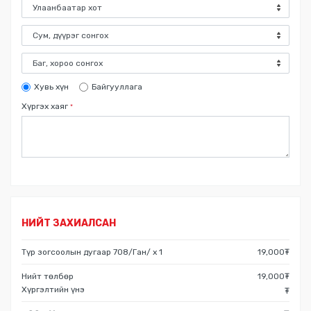
Хувь хүн
Байгууллага
Хүргэх хаяг
*
НИЙТ ЗАХИАЛСАН
Түр зогсоолын дугаар 708/Ган/
x
1
19,000
₮
Нийт төлбөр
19,000
₮
Хүргэлтийн үнэ
₮