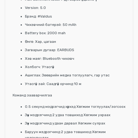
Version: 5.0
Брэнд: #Valdus
Чихэвчний батерэй: 50 mAh
Battery box: 2000 mah
Өнгө: Хар, цагаан
Загварын дугаар: EARBUDS
Хэв маяг: Bluebooth чихэвч
Холбогч: Утасгүй
Ашиглах: Зөөврийн медиа тоглуулагч, гар утас
Утасгүй зай: Саадгүй орчинд 10 м
Команд зааварчилгаа
0.5 секунд мэдрэгчид хүрхэд Хөгжим тоглуулах/зогсоох
Зүүн мэдрэгчинд 2 удаа товшиход Хөгжим ухраах
Зүүн мэдрэгчинд удаан дарвал Хөгжим сулрах
Баруун мэдрэгчинд 2 удаа товшиход Хөгжим
урагшлуулах