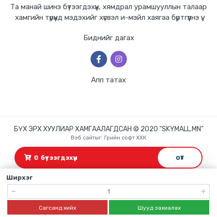
Та манай шинэ бүтээгдэхүүн, хямдрал урамшууллын талаар
хамгийн түрүүнд мэдэхийг хүсвэл и-мэйл хаягаа бүртгүүлнэ үү.
Биднийг дагах
Апп татах
БҮХ ЭРХ ХУУЛИАР ХАМГААЛАГДСАН © 2020 "SKYMALL.MN"
Вэб сайт
ыг:
Грийн софт ХХК
Дуудлагын төв
0
бүтээгдэхүүн
0
₮
Ширхэг
Сагсанд хийх
Шууд захиалах