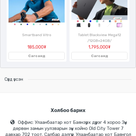
Smartband Vitro
Tablet Blackview Mega12
/12GB+24GB/
185,000₮
1,795,000₮
Сагсанд
Сагсанд
Сүүлд үзсэн
Холбоо барих
Оффис: Улаанбаатар хот Баянзүрх дүүрэг 4 хороо Зүүн
дөрвөн замын уулзварын зүүн хойно Old City Tower 7
давхар 702 тоот. Салбар дэлгүүр: Улаанбаатар хот Баянгол