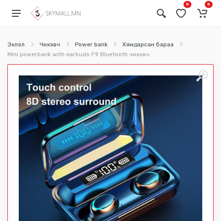
0
0
Эхлэл
Чихэвч
Power bank
Хямдарсан бараа
Mini powerbank with earbuds F9 Bluetooth чихэвч