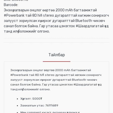
Barcode:
Энэхүү загварын онцлог өөртөө 2000 mAh багтаамжтай
#Powerbank тай 8D hifi stereo дугаралттай хөгжим сонирхогч
залууст зориулсан хүчирхэг дугаралттай Bluetooth чихэвч
санал болгож байна. Гар утасаа цэнэглэх #Шаардлагатай үед
танд илүү боломжийг олгоно.
Тайлбар
Энэхүү загварын онцлог өөртөө 2000 mAh багтаамжтай
#Powerbank тай 8D hifi stereo дугаралттай хөгжим сонирхогч
залууст зориулсан хүчирхэг дугаралттай Bluetooth чихэвч
санал болгож байна. Гар утасаа цэнэглэх #Шаардлагатай үед
танд илүү боломжийг олгоно.
Хүргэлт: 5000₮
Захиалгын утас: 76111689
Мөн comment хэсэгт дугаараа үлдээнэ үү