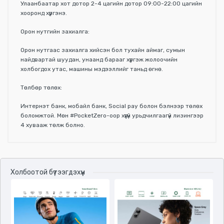
Улаанбаатар хот дотор 2-4 цагийн дотор 09:00-22:00 цагийн
хооронд хүргэнэ.
Орон нутгийн захиалга:
Орон нутгаас захиалга хийсэн бол тухайн аймаг, сумын
найдвартай шуудан, унаанд барааг хүргэж жолоочийн
холбогдох утас, машины мэдээллийг таньд өгнө.
Төлбөр төлөх:
Интернэт банк, мобайл банк, Social pay болон бэлнээр төлөх
боломжтой. Мөн #PocketZero-оор хүүгүй урьдчилгаагүй лизингээр
4 хувааж төлж болно.
Үзүүлэлтүүд
Холбоотой бүтээгдэхүүн