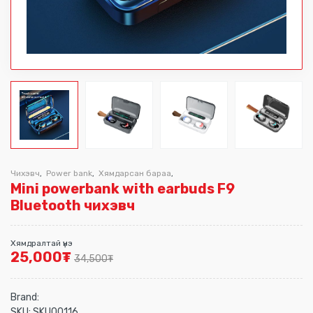
Чихэвч
Power bank
Хямдарсан бараа
,
,
,
Mini powerbank with earbuds F9
Bluetooth чихэвч
Хямдралтай үнэ
25,000
₮
34,500
₮
Brand:
SKU:
SKU00116