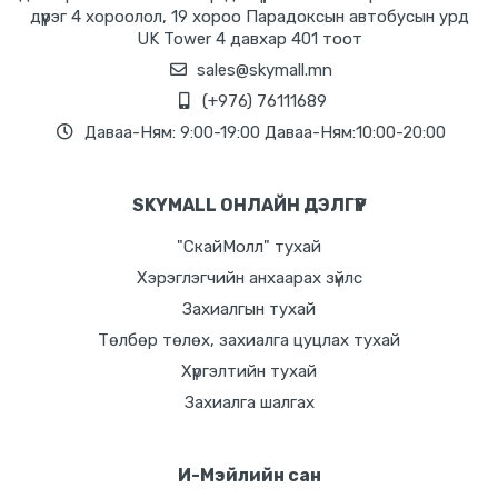
дүүрэг 4 хороолол, 19 хороо Парадоксын автобусын урд
UK Tower 4 давхар 401 тоот
sales@skymall.mn
(+976) 76111689
Даваа-Ням: 9:00-19:00 Даваа-Ням:10:00-20:00
SKYMALL ОНЛАЙН ДЭЛГҮҮР
"СкайМолл" тухай
Хэрэглэгчийн анхаарах зүйлс
Захиалгын тухай
Төлбөр төлөх, захиалга цуцлах тухай
Хүргэлтийн тухай
Захиалга шалгах
И-Мэйлийн сан