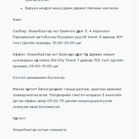
Баруун мэдрэгчинд удаан дарвал Хөгжим чангалах
Хаяг:
Салбар: Улаанбаатар хот Баянгол дүүрэг 3, 4 хороолол
Парадоксын автобусны буудлын урд UK tower 4 давхар 401
тоот Цагийн хуваарь: 10:00-20:00 цаг
Оффис: Улаанбаатар хот Баянзүрх дүүрэг Зүүн дөрвөн замын
уулзварын зүүн хойно Old City Tower 7 давхар 702 тоот Цагийн
хуваарь: 09:00-19:00 цаг
Сэтгэл ханамжийн баталгаа:
Манай хүргэлт бүтээгдэхүүнийг таньд шалгаж, ашиглах ерөнхий
зааварчилгаа өгнө. Үйлдвэрийн гэмтэл илэрвэл 3 хоногийн
дотор оффис дээр 09:00-19 цагийн хооронд шалгуулж
солиулж авах боломжтой.
Хүргэлт:
Улаанбаатар хотын захиалга: