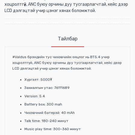
хоцролтгүй, ANC буюу орчины дуу тусгаарлагчтай, кейс дээр
LCD дэлгэцтэй учир цэнэг хянах боломжтой.
Тайлбар
#Valdus брэндийн тус чихэвчийн онцлог нь BT5.4 учир
хоцролтгүй, ANC буюу орчины дуу тусгаарлагчтай, кейс дээр
LCD дэлгэцтэй учир цэнэг хянах боломжтой.
Хүргэлт: 5000₮
Захиалгын утас: 76111689
Version: 5.4
Battery box: 300 mah
Чихэвчний батерэй: 40 mAh
Talk time: 180-240 минут
Music play time: 300-360 минут