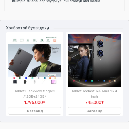
#Simple, #Sono-оор хүүгүй урьдчилгаагүй авч болно.
Үзүүлэлтүүд
Холбоотой бүтээгдэхүүн
/
Tablet Blackview Mega12
Tablet Teclast T65 MAX 13.4
/12GB+24GB/
inch
1,795,000₮
745,000₮
Сагсанд
Сагсанд