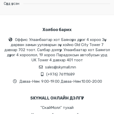
Сүүлд үзсэн
Холбоо барих
Оффис: Улаанбаатар хот Баянзүрх дүүрэг 4 хороо Зүүн
дөрвөн замын уулзварын зүүн хойно Old City Tower 7
давхар 702 тоот. Салбар дэлгүүр: Улаанбаатар хот Баянгол
дүүрэг 4 хороолол, 19 хороо Парадоксын автобусын урд
UK Tower 4 давхар 401 тоот
sales@skymall.mn
(+976) 76111689
Даваа-Ням: 9:00-19:00 Даваа-Ням:10:00-20:00
SKYMALL ОНЛАЙН ДЭЛГҮҮР
"СкайМолл" тухай