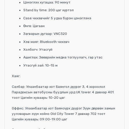
Цэнэглэх хугацаа: 90 минут
Stand by time: 200 цаг хүртэл
Case чихэвчийг 5 удаа бүрэн цэнэглэнэ
Өнгө: Цагаан
Загварын дугаар: VNC320
Хэв маяг: Bluebooth чихэвч
Холбогч: Утасгүй
Ашиглах: Зөөврийн медиа тоглуулагч, гар утас
Утасгүй зай: 10-15 м
Хаяг:
Салбар: Улаанбаатар хот Баянгол дүүрэг 3, 4 хороолол
Парадоксын автобусны буудлын урд UK tower 4 давхар 401
тоот Цагийн хуваарь: 10-20 цаг
Оффис: Улаанбаатар хот Баянзүрх дүүрэг Зүүн дөрвөн замын
уулзварын зүүн хойно Old City Tower 7 давхар 702 тоот
Цагийн хуваарь: 09:00-19:00 цаг