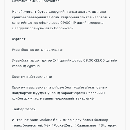
Сэтгэлханамжийн баталгаа:
Манай хүргэлт бүтээгдэхүүнийг таньд шалгаж, ашиглах
ерөнхий зааварчилгаа өгнө. Үйлдвэрийн гэмтэл илэрвэл 3
хоногийн дотор оффис дээр 09:00-19 цагийн хооронд
шалгуулж солиулж авах боломжтой.
Хүргэлт:
Улаанбаатар хотын захиалга:
Улаанбаатар хот дотор 2-4 цагийн дотор 09:00-22:00 цагийн
хооронд хүргэнэ.
Орон нутгийн захиалга:
Орон нутгаас захиалга хийсэн бол тухайн аймаг, сумын
найдвартай шуудан, унаанд барааг хүргэж жолоочийн
холбогдох утас, машины мэдээллийг таньд өгнө.
Төлбөр төлөх:
Интернэт банк, мобайл банк, #Socialpay болон бэлнээр
төлөх боломжтой. Мөн #PocketZero, #Хаанлизинг, #Storepay,