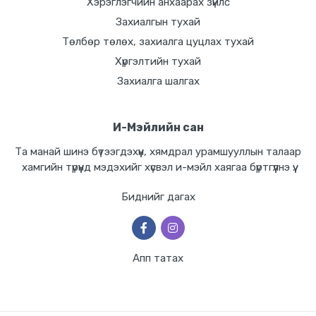
Хэрэглэгчийн анхаарах зүйлс
Захиалгын тухай
Төлбөр төлөх, захиалга цуцлах тухай
Хүргэлтийн тухай
Захиалга шалгах
И-Мэйлийн сан
Та манай шинэ бүтээгдэхүүн, хямдрал урамшууллын талаар
хамгийн түрүүнд мэдэхийг хүсвэл и-мэйл хаягаа бүртгүүлнэ үү.
Биднийг дагах
Апп татах