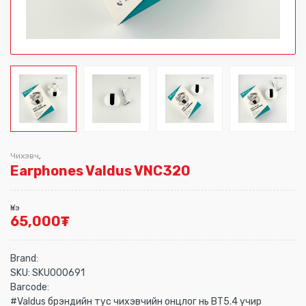
Чихэвч
,
Earphones Valdus VNC320
Үнэ
65,000
₮
Brand:
SKU:
SKU000691
Barcode:
#Valdus брэндийн тус чихэвчийн онцлог нь BT5.4 учир