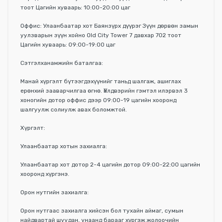
тоот Цагийн хуваарь: 10:00-20:00 цаг
Оффис: Улаанбаатар хот Баянзүрх дүүрэг Зүүн дөрвөн замын
уулзварын зүүн хойно Old City Tower 7 давхар 702 тоот
Цагийн хуваарь: 09:00-19:00 цаг
Сэтгэлханамжийн баталгаа:
Манай хүргэлт бүтээгдэхүүнийг таньд шалгаж, ашиглах
ерөнхий зааварчилгаа өгнө. Үйлдвэрийн гэмтэл илэрвэл 3
хоногийн дотор оффис дээр 09:00-19 цагийн хооронд
шалгуулж солиулж авах боломжтой.
Хүргэлт:
Улаанбаатар хотын захиалга:
Улаанбаатар хот дотор 2-4 цагийн дотор 09:00-22:00 цагийн
хооронд хүргэнэ.
Орон нутгийн захиалга:
Орон нутгаас захиалга хийсэн бол тухайн аймаг, сумын
найдвартай шуудан, унаанд барааг хүргэж жолоочийн