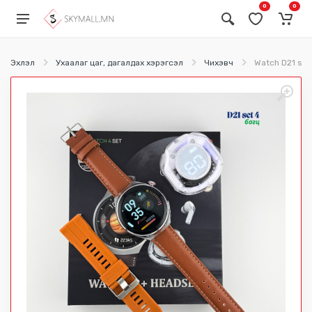
0
0
Эхлэл
Ухаалаг цаг, дагалдах хэрэгсэл
Чихэвч
Watch D21 set