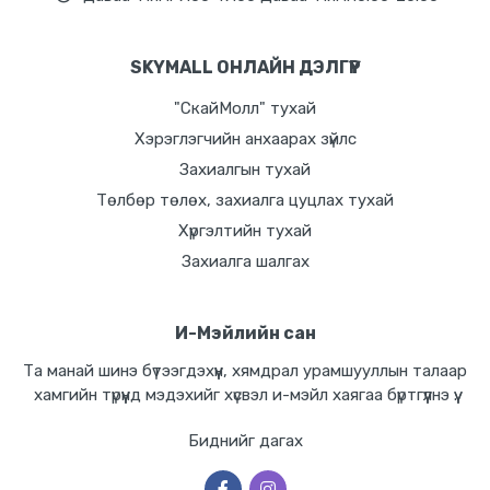
SKYMALL ОНЛАЙН ДЭЛГҮҮР
"СкайМолл" тухай
Хэрэглэгчийн анхаарах зүйлс
Захиалгын тухай
Төлбөр төлөх, захиалга цуцлах тухай
Хүргэлтийн тухай
Захиалга шалгах
И-Мэйлийн сан
Та манай шинэ бүтээгдэхүүн, хямдрал урамшууллын талаар
хамгийн түрүүнд мэдэхийг хүсвэл и-мэйл хаягаа бүртгүүлнэ үү.
Биднийг дагах