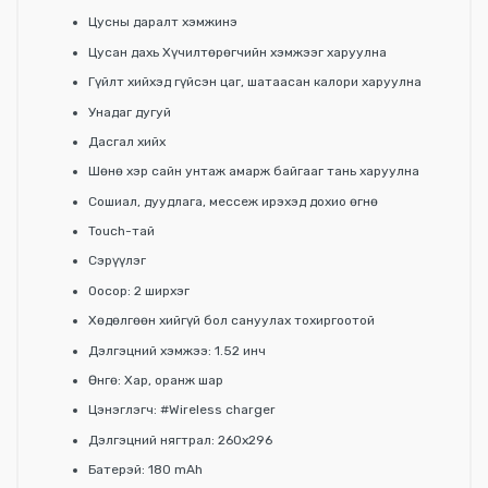
Цусны даралт хэмжинэ
Цусан дахь Хүчилтөрөгчийн хэмжээг харуулна
Гүйлт хийхэд гүйсэн цаг, шатаасан калори харуулна
Унадаг дугуй
Дасгал хийх
Шөнө хэр сайн унтаж амарж байгааг тань харуулна
Сошиал, дуудлага, мессеж ирэхэд дохио өгнө
Touch-тай
Сэрүүлэг
Оосор: 2 ширхэг
Хөдөлгөөн хийгүй бол сануулах тохиргоотой
Дэлгэцний хэмжээ: 1.52 инч
Өнгө: Хар, оранж шар
Цэнэглэгч: #Wireless charger
Дэлгэцний нягтрал: 260x296
Батерэй: 180 mAh