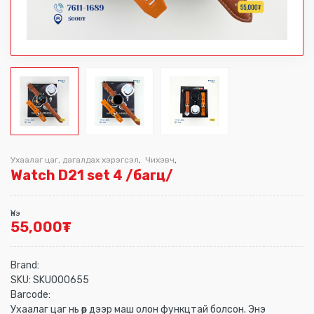
Ухаалаг цаг, дагалдах хэрэгсэл
Чихэвч
,
,
Watch D21 set 4 /багц/
Үнэ
55,000
₮
Brand:
SKU:
SKU000655
Barcode:
Ухаалаг цаг нь өөр дээр маш олон функцтай болсон. Энэ