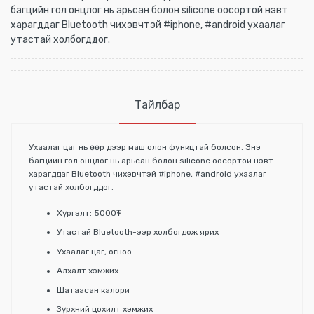
багцийн гол онцлог нь арьсан болон silicone оосортой нэвт
харагддаг Bluetooth чихэвчтэй #iphone, #android ухаалаг
утастай холбогддог.
Тайлбар
Ухаалаг цаг нь өөр дээр маш олон функцтай болсон. Энэ
багцийн гол онцлог нь арьсан болон silicone оосортой нэвт
харагддаг Bluetooth чихэвчтэй #iphone, #android ухаалаг
утастай холбогддог.
Хүргэлт: 5000₮
Утастай Bluetooth-ээр холбогдож ярих
Ухаалаг цаг, огноо
Алхалт хэмжих
Шатаасан калори
Зүрхний цохилт хэмжих