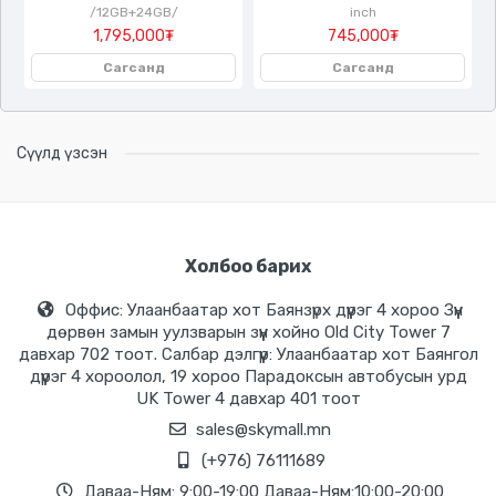
/12GB+24GB/
inch
1,795,000₮
745,000₮
Сагсанд
Сагсанд
Сүүлд үзсэн
Холбоо барих
Оффис: Улаанбаатар хот Баянзүрх дүүрэг 4 хороо Зүүн
дөрвөн замын уулзварын зүүн хойно Old City Tower 7
давхар 702 тоот. Салбар дэлгүүр: Улаанбаатар хот Баянгол
дүүрэг 4 хороолол, 19 хороо Парадоксын автобусын урд
UK Tower 4 давхар 401 тоот
sales@skymall.mn
(+976) 76111689
Даваа-Ням: 9:00-19:00 Даваа-Ням:10:00-20:00