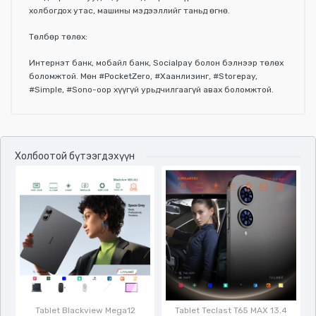
холбогдох утас, машины мэдээллийг таньд өгнө.
Төлбөр төлөх:
Интернэт банк, мобайл банк, Socialpay болон бэлнээр төлөх
боломжтой. Мөн #PocketZero, #Хаанлизинг, #Storepay,
#Simple, #Sono-оор хүүгүй урьдчилгаагүй авах боломжтой.
Үзүүлэлтүүд
Холбоотой бүтээгдэхүүн
/
Tablet Blackview Mega12
Tablet Teclast T65 MAX 13.4