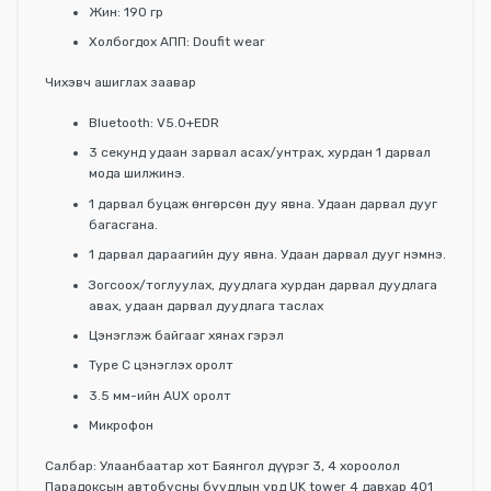
Жин: 190 гр
Холбогдох АПП: Doufit wear
Чихэвч ашиглах заавар
Bluetooth: V5.0+EDR
3 секунд удаан зарвал асах/унтрах, хурдан 1 дарвал
мода шилжинэ.
1 дарвал буцаж өнгөрсөн дуу явна. Удаан дарвал дууг
багасгана.
1 дарвал дараагийн дуу явна. Удаан дарвал дууг нэмнэ.
Зогсоох/тоглуулах, дуудлага хурдан дарвал дуудлага
авах, удаан дарвал дуудлага таслах
Цэнэглэж байгааг хянах гэрэл
Type C цэнэглэх оролт
3.5 мм-ийн AUX оролт
Микрофон
Салбар: Улаанбаатар хот Баянгол дүүрэг 3, 4 хороолол
Парадоксын автобусны буудлын урд UK tower 4 давхар 401