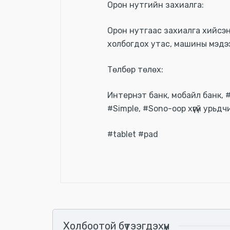
Орон нутгийн захиалга:
Орон нутгаас захиалга хийсэн
холбогдох утас, машины мэдээ
Төлбөр төлөх:
Интернэт банк, мобайл банк, 
#Simple, #Sono-оор хүүгүй урьдч
#tablet #pad
Үзүүлэлтүүд
Холбоотой бүтээгдэхүүн