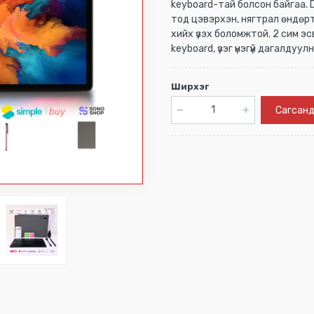
keyboard-тай болсон байгаа. D
тод цэвэрхэн, нягтрал өндөрт
хийх үзэх боломжтой. 2 сим э
keyboard, үзэг үнэгүй дагалду
Ширхэг
Сагсанд