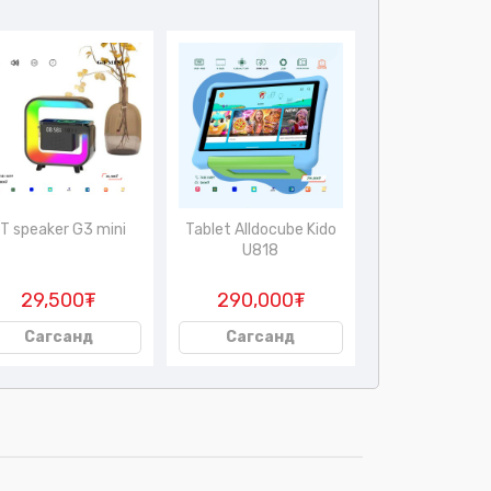
T speaker G3 mini
Tablet Alldocube Kido
Tablet Atouc
U818
Q43
29,500₮
290,000₮
185,00
Сагсанд
Сагсанд
Сагсан