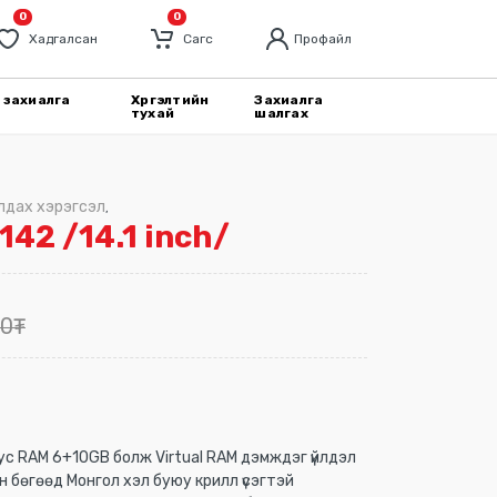
0
0
Хадгалсан
Cагс
Профайл
 захиалга
Хүргэлтийн
Захиалга
тухай
шалгах
галдах хэрэгсэл
,
142 /14.1 inch/
00
₮
тус RAM 6+10GB болж Virtual RAM дэмждэг үйлдэл
н бөгөөд Монгол хэл буюу крилл үсэгтэй