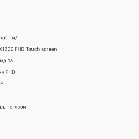
at г.м/
X1200 FHD Touch screen
йд 13
нч FHD
MP
ил, тоглоом