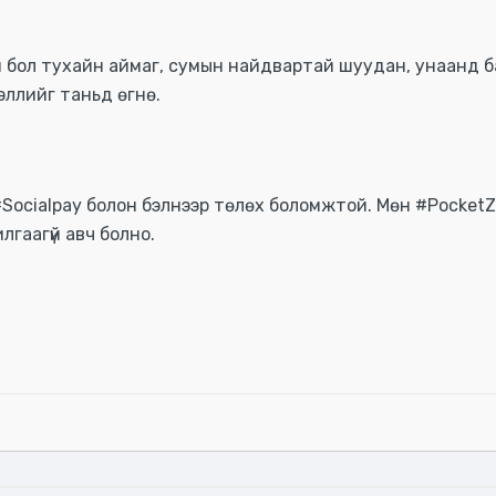
 бол тухайн аймаг, сумын найдвартай шуудан, унаанд б
ллийг таньд өгнө.
#Socialpay болон бэлнээр төлөх боломжтой. Мөн #PocketZ
илгаагүй авч болно.