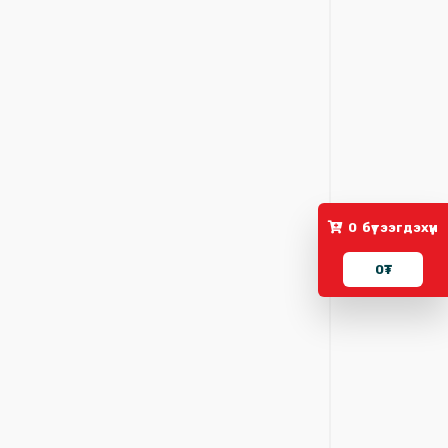
0
бүтээгдэхүүн
0
₮