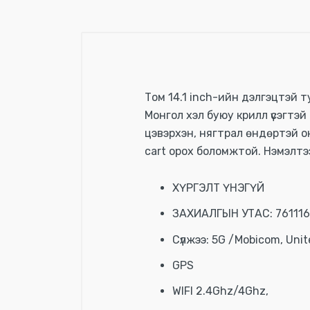
Том 14.1 inch-ийн дэлгэцтэй т
Монгол хэл буюу крилл үсэгтэй 
цэвэрхэн, нягтрал өндөртэй он
cart орох боломжтой. Нэмэлтээ
ХҮРГЭЛТ ҮНЭГҮЙ
ЗАХИАЛГЫН УТАС: 76111
Сүлжээ: 5G /Mobicom, Unit
GPS
WIFI 2.4Ghz/4Ghz,