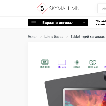
"Скай
Барааны ангилал
тухай
Tablet түүний дагалдах хэрэгсэл
Эхлэл
Шинэ бараа
Tablet түүний дагалдах
Ухаалаг цаг, дагалдах хэрэгсэл
Эрүүл мэнд, гоо сайхан
Гал тогоо
Сэйф
Чихэвч
Машины нэмэлт дагалдах
хэрэгсэл
Bluetooth speaker
Цүнх
Спорт хэрэгсэл, төхөөрөмж