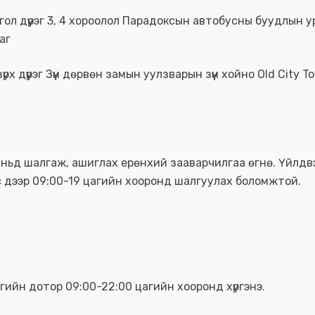
ол дүүрэг 3, 4 хороолол Парадоксын автобусны буудлын у
аг
х дүүрэг Зүүн дөрвөн замын уулзварын зүүн хойно Old City
г таньд шалгаж, ашиглах ерөнхий зааварчилгаа өгнө. Үйлд
ис дээр 09:00-19 цагийн хооронд шалгуулах боломжтой.
гийн дотор 09:00-22:00 цагийн хооронд хүргэнэ.