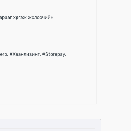
арааг хүргэж жолоочийн
ero, #Хаанлизинг, #Storepay,