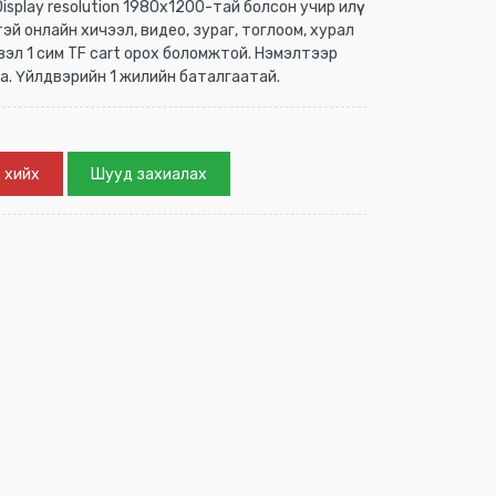
isplay resolution 1980x1200-тай болсон учир илүү
эй онлайн хичээл, видео, зураг, тоглоом, хурал
свэл 1 сим TF cart орох боломжтой. Нэмэлтээр
улна. Үйлдвэрийн 1 жилийн баталгаатай.
 хийх
Шууд захиалах