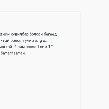
үүлийн хувилбар болсон бөгөөд
-тай болсон учир илүү тод
мжтой. 2 сим эсвэл 1 сим TF
н баталгаатай.