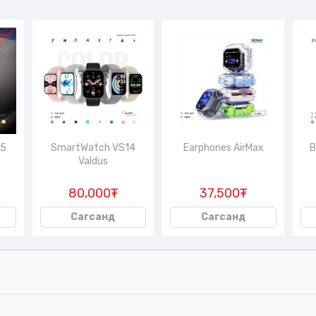
65
SmartWatch VS14
Earphones AirMax
B
Valdus
80,000₮
37,500₮
Сагсанд
Сагсанд