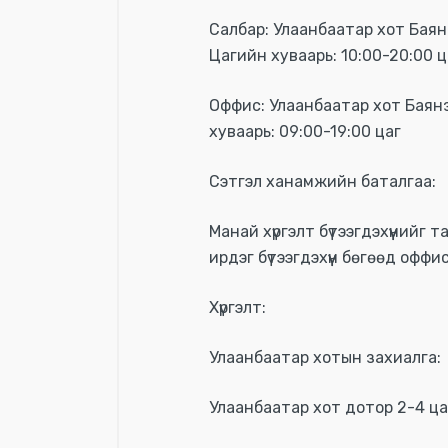
Салбар: Улаанбаатар хот Баянг
Цагийн хуваарь: 10:00-20:00 ц
Оффис: Улаанбаатар хот Баянзүр
хуваарь: 09:00-19:00 цаг
Сэтгэл ханамжийн баталгаа:
Манай хүргэлт бүтээгдэхүүний
ирдэг бүтээгдэхүүн бөгөөд офф
Хүргэлт:
Улаанбаатар хотын захиалга:
Улаанбаатар хот дотор 2-4 ца