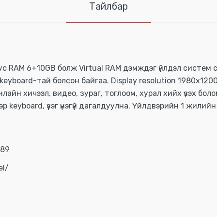
Тайлбар
ус RAM 6+10GB болж Virtual RAM дэмждэг үйлдэл систем с
keyboard-тай болсон байгаа. Display resolution 1980x1200
лайн хичээл, видео, зураг, тоглоом, хурал хийх үзэх боло
р keyboard, үзэг үнэгүй дагалдуулна. Үйлдвэрийн 1 жилий
689
el/