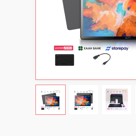
Power bank
Хувцас
Аяны хэрэгсэл
Цахилгаан хэрэгсэл
Тоглоом
Бэлэг дурсгал
Хямдарсан бараа
Шинэ бараа
Цэвэрлэгээний материал
Projector