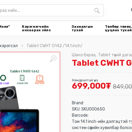
Молл"
Хэрэглэгчийн
Захиалгын
Төлбөр төлөх,
анхаарах зүйлс
тухай
цуцлах тухай
 хэрэгсэл
Tablet CWHT G142 /14.1 inch/
Шинэ бараа
Tablet түүний да
,
Tablet CWHT G
Хямдралтай үнэ
699,000
₮
849,0
Brand:
SKU:
SKU000650
Barcode:
Том 14.1 inch-ийн дэлгэцтэй 
систем сүүлийн хувилбар болсо