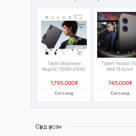
ar A2 /хүүхдийн
Tablet Blackview
Tablet Teclast T
машин/
Mega12 /12GB+24GB/
MAX 13.4 inch
45,000₮
1,795,000₮
745,000₮
Сагсанд
Сагсанд
Сагсанд
Сүүлд үзсэн