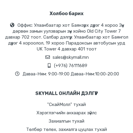
Холбоо барих
Оффис: Улаанбаатар хот Баянзүрх дүүрэг 4 хороо Зүүн
дөрвөн замын уулзварын зүүн хойно Old City Tower 7
давхар 702 тоот. Салбар дэлгүүр: Улаанбаатар хот Баянгол
дүүрэг 4 хороолол, 19 хороо Парадоксын автобусын урд
UK Tower 4 давхар 401 тоот
sales@skymall.mn
(+976) 76111689
Даваа-Ням: 9:00-19:00 Даваа-Ням:10:00-20:00
SKYMALL ОНЛАЙН ДЭЛГҮҮР
"СкайМолл" тухай
Хэрэглэгчийн анхаарах зүйлс
Захиалгын тухай
Төлбөр төлөх, захиалга цуцлах тухай