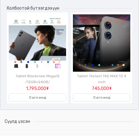
Холбоотой бүтээгдэхүүн
/
Tablet Blackview Mega12
Tablet Teclast T65 MAX 13.4
/12GB+24GB/
inch
1,795,000₮
745,000₮
Сагсанд
Сагсанд
Сүүлд үзсэн