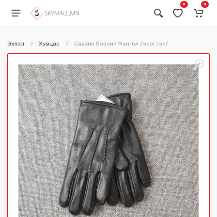
0
0
Эхлэл
Хувцас
Савхин бээлий Монгол /эрэгтэй/