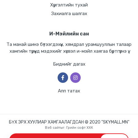
Хүргэлтийн тухай
Захиалга шалгах
И-Мэйлийн сан
Та манай шинэ бүтээгдэхүүн, хямдрал урамшууллын талаар
хамгийн түрүүнд мэдэхийг хүсвэл и-мэйл хаягаа бүртгүүлнэ үү.
Биднийг дагах
Апп татах
БҮХ ЭРХ ХУУЛИАР ХАМГААЛАГДСАН © 2020 "SKYMALL.MN"
Вэб сайт
ыг:
Грийн софт ХХК
Дуудлагын төв