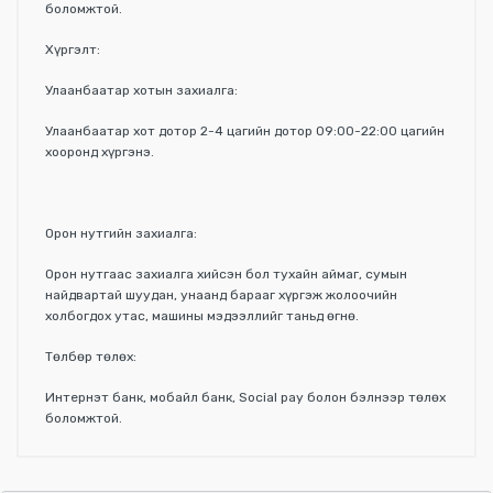
боломжтой.
Хүргэлт:
Улаанбаатар хотын захиалга:
Улаанбаатар хот дотор 2-4 цагийн дотор 09:00-22:00 цагийн
хооронд хүргэнэ.
Орон нутгийн захиалга:
Орон нутгаас захиалга хийсэн бол тухайн аймаг, сумын
найдвартай шуудан, унаанд барааг хүргэж жолоочийн
холбогдох утас, машины мэдээллийг таньд өгнө.
Төлбөр төлөх:
Интернэт банк, мобайл банк, Social pay болон бэлнээр төлөх
боломжтой.
Үзүүлэлтүүд