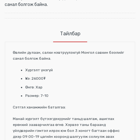
санал болгож байна.
Тайлбар
Өвлийн дулаан, салхи нэвтрүүлэхгүй Монгол савхин бээлийг
санал болгож байна.
Хүргэлт үнэгүй
Үнэ: 26000₮
Өнгө: Хар
Размер: 7-10
Сэтгэл ханамжийн баталгаа:
Манай хүргэлт бүтээгдэхүүнийг таньд шалгаж, ашиглах
ерөнхий зааварчилгаа өгнө. Хэрвээ таны бараанд
үйлдвэрийн гэмтэл илрэх юм бол 3 хоногт багтаан оффис
дээр 09:00-19 цагийн хооронд шалгуулж солиулж авах