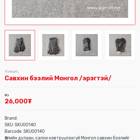
Хувцас
,
Савхин бээлий Монгол /эрэгтэй/
Үнэ
26,000
₮
Brand:
SKU:
SKU00140
Barcode:
SKU00140
Өвлийн дулаан, салхи нэвтрүүлэхгүй Монгол савхин бээлийг