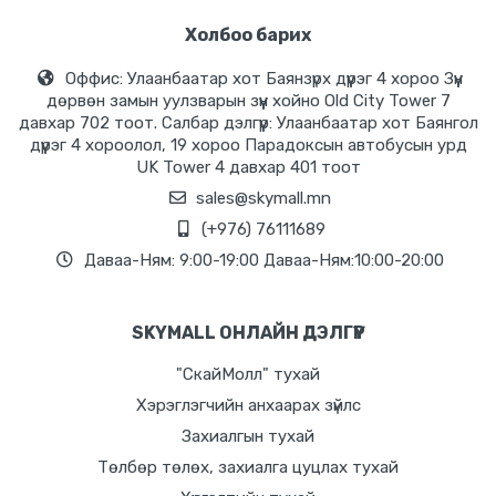
Холбоо барих
Оффис: Улаанбаатар хот Баянзүрх дүүрэг 4 хороо Зүүн
дөрвөн замын уулзварын зүүн хойно Old City Tower 7
давхар 702 тоот. Салбар дэлгүүр: Улаанбаатар хот Баянгол
дүүрэг 4 хороолол, 19 хороо Парадоксын автобусын урд
UK Tower 4 давхар 401 тоот
sales@skymall.mn
(+976) 76111689
Даваа-Ням: 9:00-19:00 Даваа-Ням:10:00-20:00
SKYMALL ОНЛАЙН ДЭЛГҮҮР
"СкайМолл" тухай
Хэрэглэгчийн анхаарах зүйлс
Захиалгын тухай
Төлбөр төлөх, захиалга цуцлах тухай