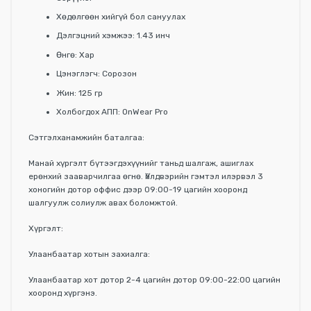
Хөдөлгөөн хийгүй бол сануулах
Дэлгэцний хэмжээ: 1.43 инч
Өнгө: Хар
Цэнэглэгч: Сорозон
Жин: 125 гр
Холбогдох АПП: OnWear Pro
Сэтгэлханамжийн баталгаа:
Манай хүргэлт бүтээгдэхүүнийг таньд шалгаж, ашиглах
ерөнхий зааварчилгаа өгнө. Үйлдвэрийн гэмтэл илэрвэл 3
хоногийн дотор оффис дээр 09:00-19 цагийн хооронд
шалгуулж солиулж авах боломжтой.
Хүргэлт:
Улаанбаатар хотын захиалга:
Улаанбаатар хот дотор 2-4 цагийн дотор 09:00-22:00 цагийн
хооронд хүргэнэ.