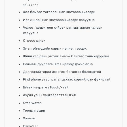
харуулна
Хөл бөмбөг тоглосон цаг, шатаасан калори
Иог хийсэн цаг, шатаасан калори харуулна
Чөлөөт хөдөлгөөн хийсэн цаг, шатаасан калори
харуулна
Стресс хянах
Эмэгтэйчүүдийн сарын мөчлөг тооцох
Шөнө хэр сайн унтаж амарж байгааг тань харуулна
Сошиал, дуудлага, sms ирэхэд дохио өгнө
Дэлгэцний гэрэл ихэсгэх, багасгах боломжтой
Find phone утас, цаг алдахаас сэргийлсэн функцтай
Бүтэн мэдрэгч /Touch/-тэй
Ахуйн усны хамгаалалттай IP68
Stop watch
Тооны машин
Хуанли
Сэрүүлэг