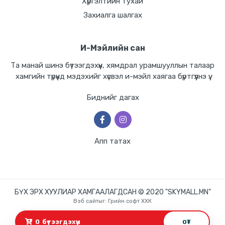
Хүргэлтийн тухай
Захиалга шалгах
И-Мэйлийн сан
Та манай шинэ бүтээгдэхүүн, хямдрал урамшууллын талаар
хамгийн түрүүнд мэдэхийг хүсвэл и-мэйл хаягаа бүртгүүлнэ үү.
Биднийг дагах
Апп татах
БҮХ ЭРХ ХУУЛИАР ХАМГААЛАГДСАН © 2020 "SKYMALL.MN"
Вэб сайт
ыг:
Грийн софт ХХК
Дуудлагын төв
0
бүтээгдэхүүн
0
₮