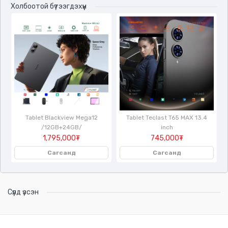
Холбоотой бүтээгдэхүүн
/
Tablet Blackview Mega12
Tablet Teclast T65 MAX 13.4
/12GB+24GB/
inch
1,795,000₮
745,000₮
Сагсанд
Сагсанд
Сүүлд үзсэн