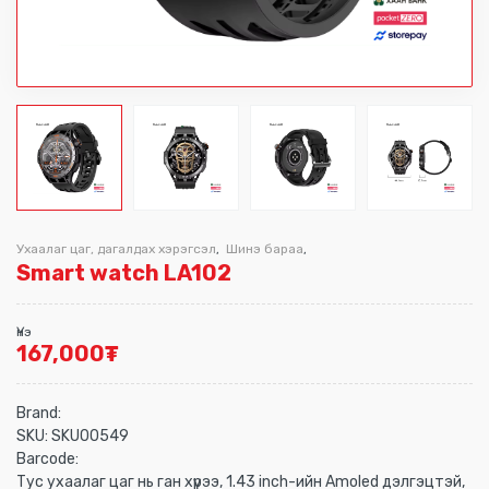
Ухаалаг цаг, дагалдах хэрэгсэл
Шинэ бараа
,
,
Smart watch LA102
Үнэ
167,000
₮
Brand:
SKU:
SKU00549
Barcode:
Тус ухаалаг цаг нь ган хүрээ, 1.43 inch-ийн Amoled дэлгэцтэй,