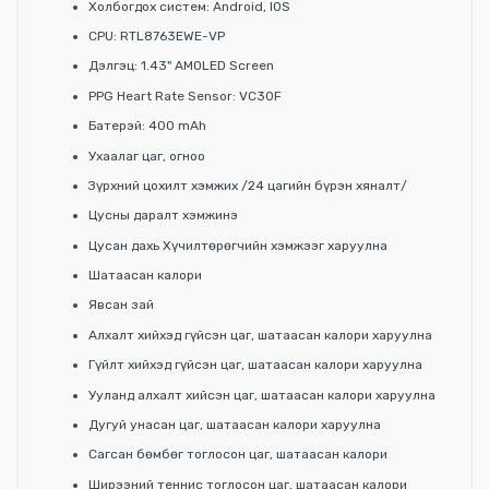
Холбогдох систем: Android, IOS
CPU: RTL8763EWE-VP
Дэлгэц: 1.43" AMOLED Screen
PPG Heart Rate Sensor: VC30F
Батерэй: 400 mAh
Ухаалаг цаг, огноо
Зүрхний цохилт хэмжих /24 цагийн бүрэн хяналт/
Цусны даралт хэмжинэ
Цусан дахь Хүчилтөрөгчийн хэмжээг харуулна
Шатаасан калори
Явсан зай
Алхалт хийхэд гүйсэн цаг, шатаасан калори харуулна
Гүйлт хийхэд гүйсэн цаг, шатаасан калори харуулна
Ууланд алхалт хийсэн цаг, шатаасан калори харуулна
Дугуй унасан цаг, шатаасан калори харуулна
Сагсан бөмбөг тоглосон цаг, шатаасан калори
Ширээний теннис тоглосон цаг, шатаасан калори