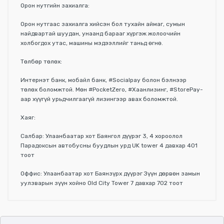
Орон нутгийн захиалга:
Орон нутгаас захиалга хийсэн бол тухайн аймаг, сумын
найдвартай шуудан, унаанд барааг хүргэж жолоочийн
холбогдох утас, машины мэдээллийг таньд өгнө.
Төлбөр төлөх:
Интернэт банк, мобайл банк, #Socialpay болон бэлнээр
төлөх боломжтой. Мөн #PocketZero, #Хаанлизинг, #StorePay-
аар хүүгүй урьдчилгаагүй лизингээр авах боломжтой.
Хаяг:
Салбар: Улаанбаатар хот Баянгол дүүрэг 3, 4 хороолол
Парадоксын автобусны буудлын урд UK tower 4 давхар 401
тоот
Оффис: Улаанбаатар хот Баянзүрх дүүрэг Зүүн дөрвөн замын
уулзварын зүүн хойно Old City Tower 7 давхар 702 тоот
Үзүүлэлтүүд