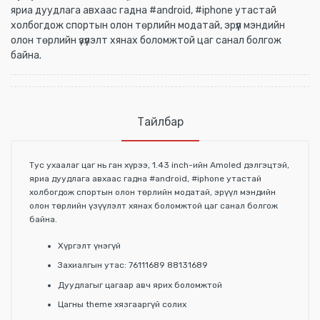
яриа дуудлага авхаас гадна #android, #iphone утастай
холбогдож спортын олон төрлийн модатай, эрүүл мэндийн
олон төрлийн үзүүлэлт хянах боломжтой цаг санал болгож
байна.
Тайлбар
Тус ухаалаг цаг нь ган хүрээ, 1.43 inch-ийн Amoled дэлгэцтэй,
яриа дуудлага авхаас гадна #android, #iphone утастай
холбогдож спортын олон төрлийн модатай, эрүүл мэндийн
олон төрлийн үзүүлэлт хянах боломжтой цаг санал болгож
байна.
Хүргэлт үнэгүй
Захиалгын утас: 76111689 88131689
Дуудлагыг цагаар авч ярих боломжтой
Цагны theme хязгааргүй солих