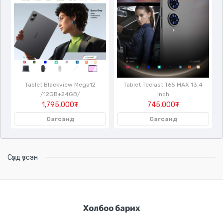
/
Tablet Blackview Mega12
Tablet Teclast T65 MAX 13.4
/12GB+24GB/
inch
1,795,000₮
745,000₮
Сагсанд
Сагсанд
Сүүлд үзсэн
Холбоо барих