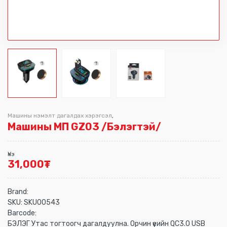
Машины нэмэлт дагалдах хэрэгсэл
,
Машины МП GZ03 /Бэлэгтэй/
Үнэ
31,000
₮
Brand:
SKU:
SKU00543
Barcode:
БЭЛЭГ Утас тогтоогч дагалдуулна. Орчин үеийн QC3.0 USB