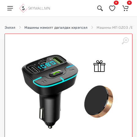
0
0
Эхлэл
Машины нэмэлт дагалдах хэрэгсэл
Машины МП GZ03 /Бэл