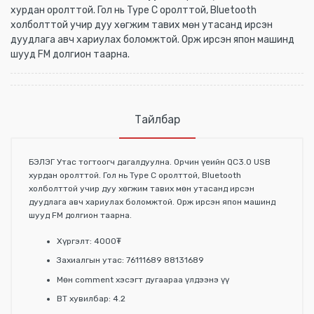
хурдан оролттой. Гол нь Type C оролттой, Bluetooth
холболттой учир дуу хөгжим тавих мөн утасанд ирсэн
дуудлага авч хариулах боломжтой. Орж ирсэн япон машинд
шууд FM долгион таарна.
Тайлбар
БЭЛЭГ Утас тогтоогч дагалдуулна. Орчин үеийн QC3.0 USB
хурдан оролттой. Гол нь Type C оролттой, Bluetooth
холболттой учир дуу хөгжим тавих мөн утасанд ирсэн
дуудлага авч хариулах боломжтой. Орж ирсэн япон машинд
шууд FM долгион таарна.
Хүргэлт: 4000₮
Захиалгын утас: 76111689 88131689
Мөн comment хэсэгт дугаараа үлдээнэ үү
BT хувилбар: 4.2