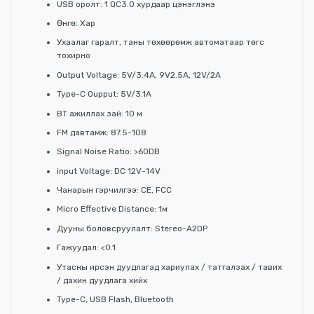
USB оролт: 1 QC3.0 хурдаар цэнэглэнэ
Өнгө: Хар
Ухаалаг гаралт, таны төхөөрөмж автоматаар төгс
тохирно
Output Voltage: 5V/3.4A, 9V2.5A, 12V/2A
Type-C Oupput: 5V/3.1A
BT ажиллах зай: 10 м
FM давтамж: 87.5-108
Signal Noise Ratio: >60DB
input Voltage: DC 12V-14V
Чанарын гэрчилгээ: CE, FCC
Micro Effective Distance: 1м
Дууны боловсруулалт: Stereo-A2DP
Гажуудал: <0.1
Утасны ирсэн дуудлагад хариулах / татгалзах / тавих
/ дахин дуудлага хийх
Type-C, USB Flash, Bluetooth