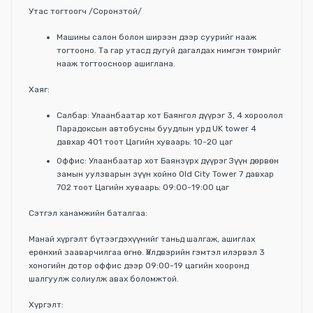
Утас тогтоогч /Соронзтой/
Машины салон болон ширээн дээр суурийг нааж
тогтооно. Та гар утасд дугуй дагалдах нимгэн төмрийг
нааж тогтоосноор ашиглана.
Хаяг:
Салбар: Улаанбаатар хот Баянгол дүүрэг 3, 4 хороолол
Парадоксын автобусны буудлын урд UK tower 4
давхар 401 тоот Цагийн хуваарь: 10-20 цаг
Оффис: Улаанбаатар хот Баянзүрх дүүрэг Зүүн дөрвөн
замын уулзварын зүүн хойно Old City Tower 7 давхар
702 тоот Цагийн хуваарь: 09:00-19:00 цаг
Сэтгэл ханамжийн баталгаа:
Манай хүргэлт бүтээгдэхүүнийг таньд шалгаж, ашиглах
ерөнхий зааварчилгаа өгнө. Үйлдвэрийн гэмтэл илэрвэл 3
хоногийн дотор оффис дээр 09:00-19 цагийн хооронд
шалгуулж солиулж авах боломжтой.
Хүргэлт: