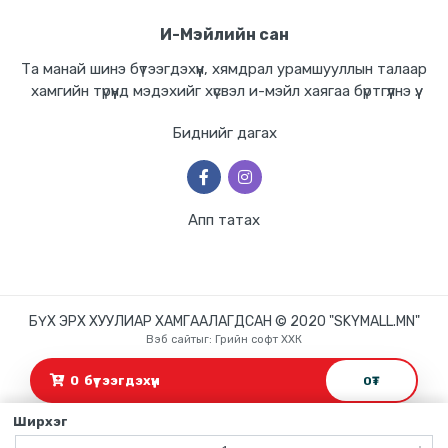
И-Мэйлийн сан
Та манай шинэ бүтээгдэхүүн, хямдрал урамшууллын талаар
хамгийн түрүүнд мэдэхийг хүсвэл и-мэйл хаягаа бүртгүүлнэ үү.
Биднийг дагах
Апп татах
БҮХ ЭРХ ХУУЛИАР ХАМГААЛАГДСАН © 2020 "SKYMALL.MN"
Вэб сайт
ыг:
Грийн софт ХХК
Дуудлагын төв
0
бүтээгдэхүүн
0
₮
Ширхэг