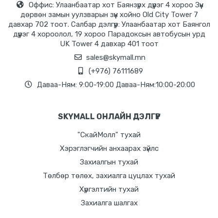
Оффис: Улаанбаатар хот Баянзүрх дүүрэг 4 хороо Зүүн
дөрвөн замын уулзварын зүүн хойно Old City Tower 7
давхар 702 тоот. Салбар дэлгүүр: Улаанбаатар хот Баянгол
дүүрэг 4 хороолол, 19 хороо Парадоксын автобусын урд
UK Tower 4 давхар 401 тоот
sales@skymall.mn
(+976) 76111689
Даваа-Ням: 9:00-19:00 Даваа-Ням:10:00-20:00
SKYMALL ОНЛАЙН ДЭЛГҮҮР
"СкайМолл" тухай
Хэрэглэгчийн анхаарах зүйлс
Захиалгын тухай
Төлбөр төлөх, захиалга цуцлах тухай
Хүргэлтийн тухай
Захиалга шалгах