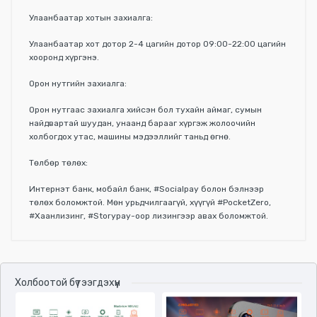
Улаанбаатар хотын захиалга:
Улаанбаатар хот дотор 2-4 цагийн дотор 09:00-22:00 цагийн
хооронд хүргэнэ.
Орон нутгийн захиалга:
Орон нутгаас захиалга хийсэн бол тухайн аймаг, сумын
найдвартай шуудан, унаанд барааг хүргэж жолоочийн
холбогдох утас, машины мэдээллийг таньд өгнө.
Төлбөр төлөх:
Интернэт банк, мобайл банк, #Socialpay болон бэлнээр
төлөх боломжтой. Мөн урьдчилгаагүй, хүүгүй #PocketZero,
#Хаанлизинг, #Storypay-оор лизингээр авах боломжтой.
Үзүүлэлтүүд
Холбоотой бүтээгдэхүүн