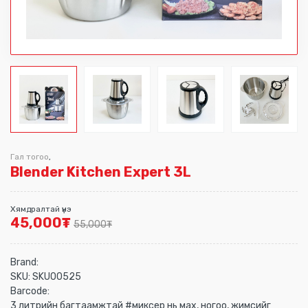
Гал тогоо
,
Blender Kitchen Expert 3L
Хямдралтай үнэ
45,000
₮
55,000
₮
Brand:
SKU:
SKU00525
Barcode:
3 литрийн багтаамжтай #миксер нь мах, ногоо, жимсийг