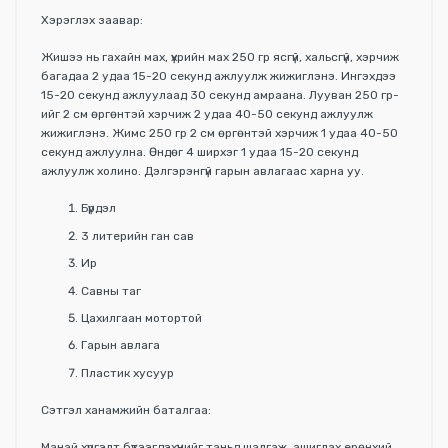
Хэрэглэх заавар:
Жишээ нь гахайн мах, үхрийн мах 250 гр ясгүй, хальсгүй, хэрчиж
багадаа 2 удаа 15-20 секунд ажлуулж жижиглэнэ. Ингэхдээ
15-20 секунд ажлуулаад 30 секунд амраана. Лууван 250 гр-
ийг 2 см өргөнтэй хэрчиж 2 удаа 40-50 секунд ажлуулж
жижиглэнэ. Жимс 250 гр 2 см өргөнтэй хэрчиж 1 удаа 40-50
секунд ажлуулна. Өндөг 4 ширхэг 1 удаа 15-20 секунд
ажлуулж холино. Дэлгэрэнгүй гарын авлагаас харна уу.
Бүрдэл
3 литерийн ган сав
Ир
Савны таг
Цахилгаан мотортой
Гарын авлага
Пластик хусуур
Сэтгэл ханамжийн баталгаа:
Манай хүргэлт бүтээгдэхүүнийг таньд шалгаж, ашиглах ерөнхий