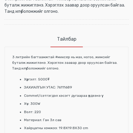
буталж жижиглэнэ. Хэрэглэх заавар доор оруулсан байгаа.
Танд илүү боломжийг олгоно.
Тайлбар
3 литрийн багтаамжтай #миксер нь мах, ногоо, жимсийг
буталж жижиглэнэ. Хэрэглэх заавар доор оруулсан байгаа.
Танд илүү боломжийг олгоно.
Хүргэлт: 5000₮
ЗАХИАЛГЫН УТАС: 76111689
Commet/сэтгэгдэл хэсэгт дугаараа үлдээнэ үү
Хүч: 300W
Волт: 220
Материал: Ган 3л сав
Хайрцагны хэмжээ: 19.8X19.8X30 cm