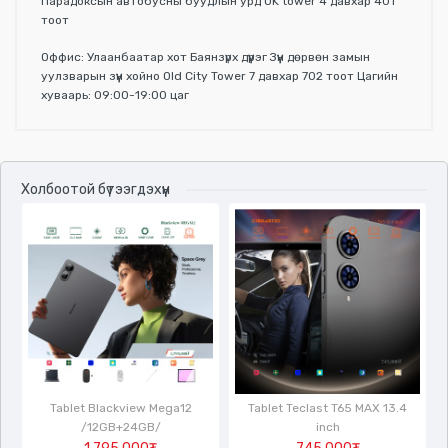
Парадоксын автобусны буудлын урд UK tower 4 давхар 401
тоот
Оффис: Улаанбаатар хот Баянзүрх дүүрэг Зүүн дөрвөн замын
уулзварын зүүн хойно Old City Tower 7 давхар 702 тоот Цагийн
хуваарь: 09:00-19:00 цаг
Үзүүлэлтүүд
Холбоотой бүтээгдэхүүн
Tablet Blackview Mega12
Tablet Teclast T65 MAX 13.4
/12GB+24GB/
inch