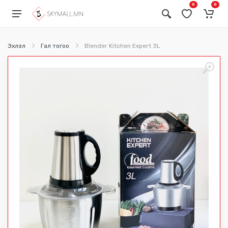
0
0
Эхлэл
Гал тогоо
Blender Kitchen Expert 3L