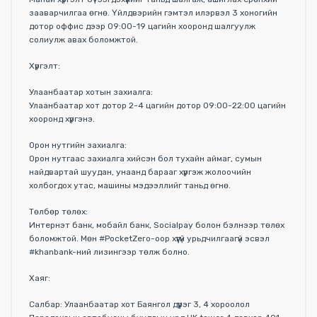
зааварчилгаа өгнө. Үйлдвэрийн гэмтэл илэрвэл 3 хоногийн
дотор оффис дээр 09:00-19 цагийн хооронд шалгуулж
солиулж авах боломжтой.
Хүргэлт:
Улаанбаатар хотын захиалга:
Улаанбаатар хот дотор 2-4 цагийн дотор 09:00-22:00 цагийн
хооронд хүргэнэ.
Орон нутгийн захиалга:
Орон нутгаас захиалга хийсэн бол тухайн аймаг, сумын
найдвартай шуудан, унаанд барааг хүргэж жолоочийн
холбогдох утас, машины мэдээллийг таньд өгнө.
Төлбөр төлөх:
Интернэт банк, мобайл банк, Socialpay болон бэлнээр төлөх
боломжтой. Мөн #PocketZero-оор хүүгүй урьдчилгаагүй эсвэл
#khanbank-ний лизингээр төлж болно.
Хаяг:
Салбар: Улаанбаатар хот Баянгол дүүрэг 3, 4 хороолол