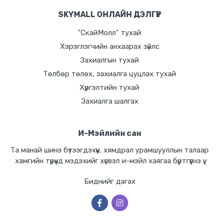
SKYMALL ОНЛАЙН ДЭЛГҮҮР
"СкайМолл" тухай
Хэрэглэгчийн анхаарах зүйлс
Захиалгын тухай
Төлбөр төлөх, захиалга цуцлах тухай
Хүргэлтийн тухай
Захиалга шалгах
И-Мэйлийн сан
Та манай шинэ бүтээгдэхүүн, хямдрал урамшууллын талаар
хамгийн түрүүнд мэдэхийг хүсвэл и-мэйл хаягаа бүртгүүлнэ үү.
Биднийг дагах