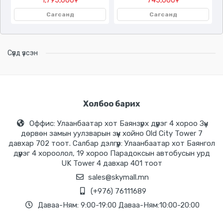
1,795,000₮
745,000₮
Сагсанд
Сагсанд
Сүүлд үзсэн
Холбоо барих
Оффис: Улаанбаатар хот Баянзүрх дүүрэг 4 хороо Зүүн
дөрвөн замын уулзварын зүүн хойно Old City Tower 7
давхар 702 тоот. Салбар дэлгүүр: Улаанбаатар хот Баянгол
дүүрэг 4 хороолол, 19 хороо Парадоксын автобусын урд
UK Tower 4 давхар 401 тоот
sales@skymall.mn
(+976) 76111689
Даваа-Ням: 9:00-19:00 Даваа-Ням:10:00-20:00