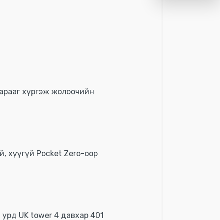
барааг хүргэж жолоочийн
й, хүүгүй Pocket Zero-оор
 урд UK tower 4 давхар 401