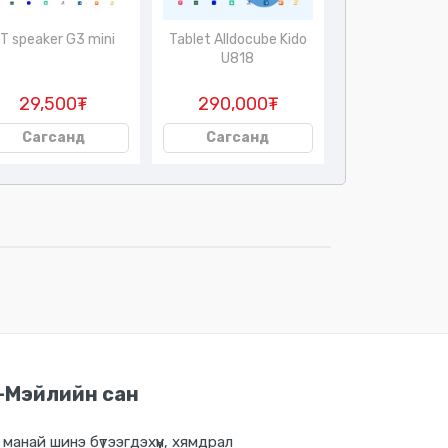
T speaker G3 mini
Tablet Alldocube Kido
Tablet Atouc
U818
Q43
29,500₮
290,000₮
185,00
Сагсанд
Сагсанд
Сагсан
-Мэйлийн сан
 манай шинэ бүтээгдэхүүн, хямдрал