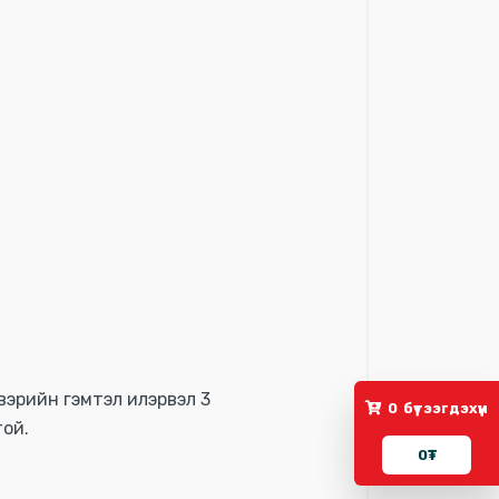
вэрийн гэмтэл илэрвэл 3
0
бүтээгдэхүүн
ой.
0
₮