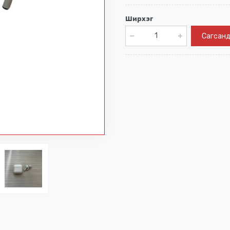
Ширхэг
Сагсанд