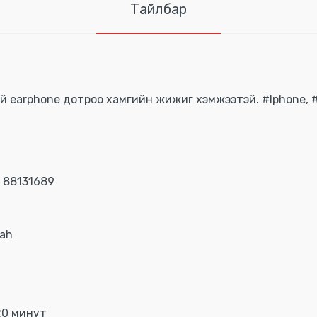
Тайлбар
й earphone дотроо хамгийн жижиг хэмжээтэй. #Iphone, #a
 88131689
mah
20 минут