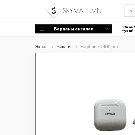
"Скай
Барааны ангилал
тухай
Tablet түүний дагалдах хэрэгсэл
Эхлэл
Чихэвч
Earphone R400 pro
Ухаалаг цаг, дагалдах хэрэгсэл
Эрүүл мэнд, гоо сайхан
Гал тогоо
Сэйф
Чихэвч
Машины нэмэлт дагалдах
хэрэгсэл
Bluetooth speaker
Цүнх
Спорт хэрэгсэл, төхөөрөмж