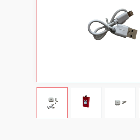
Power bank
Хувцас
Аяны хэрэгсэл
Цахилгаан хэрэгсэл
Тоглоом
Бэлэг дурсгал
Хямдарсан бараа
Шинэ бараа
Цэвэрлэгээний материал
Projector