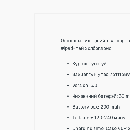
Онцлог ижил төрлийн загварта
#ipad-тай холбогдоно.
Хүргэлт үнэгүй
Захиалгын утас 76111689
Version: 5.0
Чихэвчний батерэй: 30 
Battery box: 200 mah
Talk time: 120-240 минут
Charging time: Case 90-1