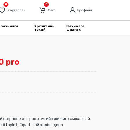
0
0
Хадгалсан
Cагс
Профайл
 захиалга
Хүргэлтийн
Захиалга
тухай
шалгах
0 pro
ай earphone дотроо хамгийн жижиг хэмжээтэй.
с #taplet, #ipad-тай холбогдоно.