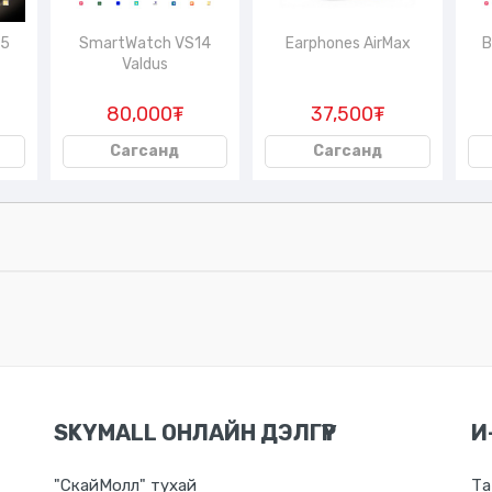
65
SmartWatch VS14
Earphones AirMax
B
Valdus
80,000₮
37,500₮
Сагсанд
Сагсанд
SKYMALL ОНЛАЙН ДЭЛГҮҮР
И
"СкайМолл" тухай
Та