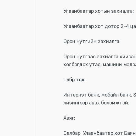
Улаанбаатар хотын захиалга:
Улаанбаатар хот дотор 2-4 ца
Орон нутгийн захиалга:
Орон нутгаас захиалга хийсэ
холбогдох утас, машины мэдээл
Төлбөр төлөх:
Интернэт банк, мобайл банк, S
лизингээр авах боломжтой.
Хаяг:
Салбар: Улаанбаатар хот Баян