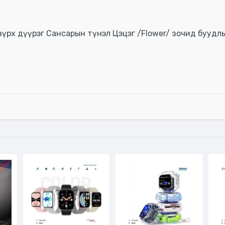
үрх дүүрэг Сансарын түнэл Цэцэг /Flower/ зочид буудлы