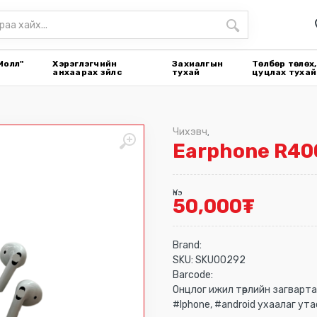
Молл"
Хэрэглэгчийн
Захиалгын
Төлбөр төлөх,
анхаарах зүйлс
тухай
цуцлах тухай
Чихэвч
,
Earphone R40
Үнэ
50,000
₮
Brand:
SKU:
SKU00292
Barcode:
Онцлог ижил төрлийн загварт
#Iphone, #android ухаалаг ута