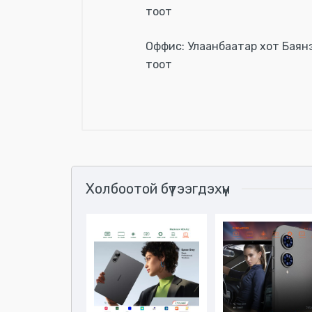
тоот
Оффис: Улаанбаатар хот Баянз
тоот
Үзүүлэлтүүд
Холбоотой бүтээгдэхүүн