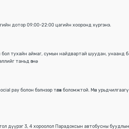
гийн дотор 09:00-22:00 цагийн хооронд хүргэнэ.
н бол тухайн аймаг, сумын найдвартай шуудан, унаанд 
лийг таньд өгнө.
ocial pay болон бэлнээр төлөх боломжтой. Мөн урьдчилгаагү
гол дүүрэг 3, 4 хороолол Парадоксын автобусны буудлын