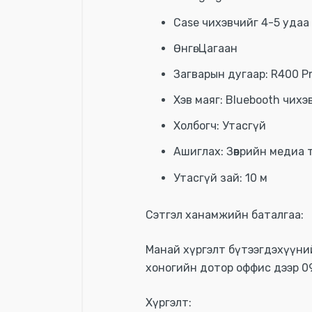
Case чихэвчийг 4-5 удаа
Өнгө: Цагаан
Загварын дугаар: R400 P
Хэв маяг: Bluebooth чихэ
Холбогч: Утасгүй
Ашиглах: Зөөврийн медиа 
Утасгүй зай: 10 м
Сэтгэл ханамжийн баталгаа:
Манай хүргэлт бүтээгдэхүүний
хоногийн дотор оффис дээр 0
Хүргэлт: