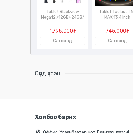
ar A2 /хүүхдийн
Tablet Blackview
Tablet Teclast T
машин/
Mega12 /12GB+24GB/
MAX 13.4 inch
45,000₮
1,795,000₮
745,000₮
Сагсанд
Сагсанд
Сагсанд
Сүүлд үзсэн
Холбоо барих
Оффис: Улаанбаатар хот Баянзүрх дүүрэг 4