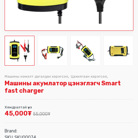
Машины нэмэлт дагалдах хэрэгсэл
Цахилгаан хэрэгсэл
,
,
Машины акумлатор цэнэглэгч Smart
fast charger
Хямдралтай үнэ
45,000
₮
55,000
₮
Brand:
SKU:
SKU00074