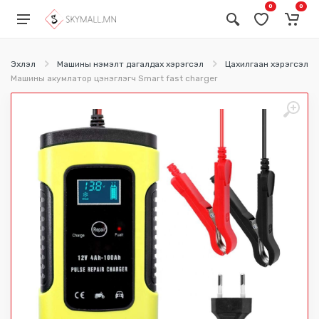
0
0
Эхлэл
Машины нэмэлт дагалдах хэрэгсэл
Цахилгаан хэрэгсэл
Машины акумлатор цэнэглэгч Smart fast charger