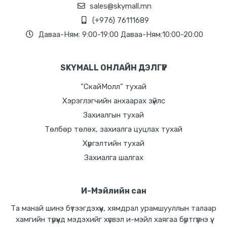
sales@skymall.mn
(+976) 76111689
Даваа-Ням: 9:00-19:00 Даваа-Ням:10:00-20:00
SKYMALL ОНЛАЙН ДЭЛГҮҮР
"СкайМолл" тухай
Хэрэглэгчийн анхаарах зүйлс
Захиалгын тухай
Төлбөр төлөх, захиалга цуцлах тухай
Хүргэлтийн тухай
Захиалга шалгах
И-Мэйлийн сан
Та манай шинэ бүтээгдэхүүн, хямдрал урамшууллын талаар
хамгийн түрүүнд мэдэхийг хүсвэл и-мэйл хаягаа бүртгүүлнэ үү.