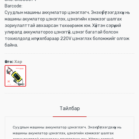
Barcode:
Суудлын машины аккумлатор цэнэглэгч. Энэхүү бүтээгдэхүүн нь
машины акумлатор цэнэглэх, цэнэгийн хэмжээг шалгах
зориулалттай авхаарсан төхөөрөмж юм. Хүйтэн сэрүүний
улиралд аккумлатороо цэнэггүй, цэнэг багатай болсон
тохиолдолд илүү хялбараар 220V цэнэглэх боломжийг олгож
байна.
Өнгө:
Хар
Тайлбар
Суудлын машины аккумлатор цэнэглэгч. Энэхүү бүтээгдэхүүн нь
машины акумлатор цэнэглэх, цэнэгийн хэмжээг шалгах