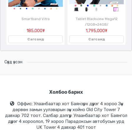
Smartband Vitro
Tablet Blackview Mega12
/12GB+24GB/
185,000₮
1,795,000₮
Сагсанд
Сагсанд
Сүүлд үзсэн
Холбоо барих
Оффис: Улаанбаатар хот Баянзүрх дүүрэг 4 хороо Зүүн
дөрвөн замын уулзварын зүүн хойно Old City Tower 7
давхар 702 тоот. Салбар дэлгүүр: Улаанбаатар хот Баянгол
дүүрэг 4 хороолол, 19 хороо Парадоксын автобусын урд
UK Tower 4 давхар 401 тоот