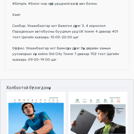
#Simple, #Sono-оор хүүгүй урьдчилгаагүй авч болно.
Хаяг:
Салбар: Улаанбаатар хот Баянгол дүүрэг 3, 4 хороолол
Парадоксын автобусны буудлын урд UK tower 4 давхар 401
тоот Цагийн хуваарь: 10:00-20:00 цаг
Оффис: Улаанбаатар хот Баянзүрх дүүрэг Зүүн дөрвөн замын
уулзварын зүүн хойно Old City Tower 7 давхар 702 тоот Цагийн
хуваарь: 09:00-19:00 цаг
Үзүүлэлтүүд
Холбоотой бүтээгдэхүүн