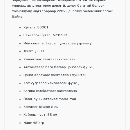
зориулалттай авхаарсан төхөөрөмж юм. Хүйтэн сэрүүний
улиралд аккумлатороо цэнэггүй, цэнэг багатай болсон
тохиолдолд илүү хялбараар 220V цэнэглэх боломжийг олгож
байна.
Хүргэлт: 5000₮
Захиалгын утас: 76111689
Мөн comment хэсэгт дугаараа үлдээнэ үү
Дэлгэц: LCD
Халалтаас хамгаалах сэнстэй
Автоматаар бага багаар цэнэглэх функц
Цэнэг алдахаас хамгаалсан фунцтай
Хэт хүчдэлээс хамгаалсан функц
Богино холболтоос хамгаалана
Өвөл, зуны автомат moda-тай
Хэмжээ: 15х6х8.5 см
Кабелын урт: 55 см
Жин: 450 гр