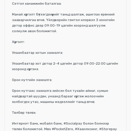
Сэтгэл ханамжийн баталгаа:
Манай хүргэлт бүтээгдэхүүнийг таньд шалгаж, ашиглах ерөнхий
зааварчилгаа өгнө. Үйлдвэрийн гэмтэл илэрвэл 3 хоногийн
дотор оффис дээр 09:00-19 цагийн хооронд шалгуулж
солиулж авах боломжтой.
Хүргэлт:
Улаанбаатар хотын захиалга:
Улаанбаатар хот дотор 2-4 цагийн дотор 09:00-22:00 цагийн
хооронд хүргэнэ.
Орон нутгийн захиалга:
Орон нутгаас захиалга хийсэн бол тухайн аймаг, сумын
найдвартай шуудан, унаанд барааг хүргэж жолоочийн
холбогдох утас, машины мэдээллийг таньд өгнө.
Төлбөр төлөх:
Интернэт банк, мобайл банк, #Socialpay болон бэлнээр
төлөх боломжтой. Мөн #PocketZero, #Хаанлизинг, #Storepay