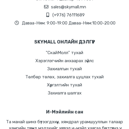
sales@skymall.mn
(+976) 76111689
Даваа-Ням: 9:00-19:00 Даваа-Ням:10:00-20:00
SKYMALL ОНЛАЙН ДЭЛГҮҮР
"СкайМолл" тухай
Хэрэглэгчийн анхаарах зүйлс
Захиалгын тухай
Төлбөр төлөх, захиалга цуцлах тухай
Хүргэлтийн тухай
Захиалга шалгах
И-Мэйлийн сан
Та манай шинэ бүтээгдэхүүн, хямдрал урамшууллын талаар
хамгийн түрүүнд мэдэхийг хүсвэл и-мэйл хаягаа бүртгүүлнэ үү.