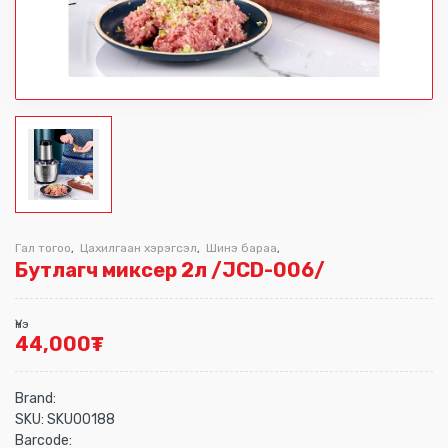
Гал тогоо
Цахилгаан хэрэгсэл
Шинэ бараа
,
,
,
Бутлагч миксер 2л /JCD-006/
Үнэ
44,000
₮
Brand:
SKU:
SKU00188
Barcode: