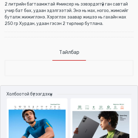
2 литрийн багтаамжтай #миксер нь зэвэрдэггүй ган савтай
учир бат бөх, удаан эдэлгээтэй. Энэ нь мах, ногоо, жимсийг
буталж жижиглэнэ. Хэрэглэх заавар жишээ нь гахайн мах
250 гр Хурдан, удаан гэсэн 2 төрлөөр бутлана.
Тайлбар
Үзүүлэлтүүд
Холбоотой бүтээгдэхүүн