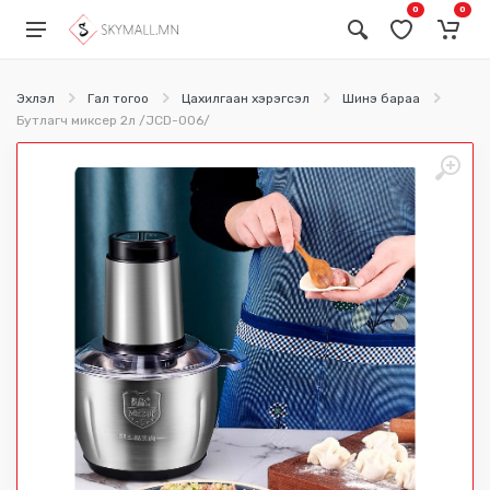
0
0
Эхлэл
Гал тогоо
Цахилгаан хэрэгсэл
Шинэ бараа
Бутлагч миксер 2л /JCD-006/