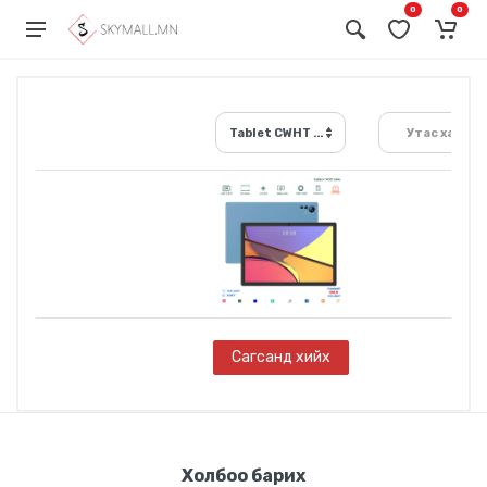
0
0
Tablet CWHT G106 /10.1 inch/
Утас хайх...
Сагсанд хийх
Холбоо барих