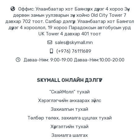
Оффис: Улаанбаатар хот Баянзүрх дүүрэг 4 хороо Зүүн
дөрвөн замын уулзварын зүүн хойно Old City Tower 7
давхар 702 тоот. Салбар дэлгүүр: Улаанбаатар хот Баянгол
дүүрэг 4 хороолол, 19 хороо Парадоксын автобусын урд
UK Tower 4 давхар 401 тоот
sales@skymall.mn
(+976) 76111689
Даваа-Ням: 9:00-19:00 Даваа-Ням:10:00-20:00
SKYMALL ОНЛАЙН ДЭЛГҮҮР
"СкайМолл" тухай
Хэрэглэгчийн анхаарах зүйлс
Захиалгын тухай
Төлбөр төлөх, захиалга цуцлах тухай
Хүргэлтийн тухай
Захиалга шалгах