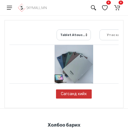
0
0
Tablet Atouch X19 pro /Бүрэн багц/
Утас хайх...
Сагсанд хийх
Холбоо барих