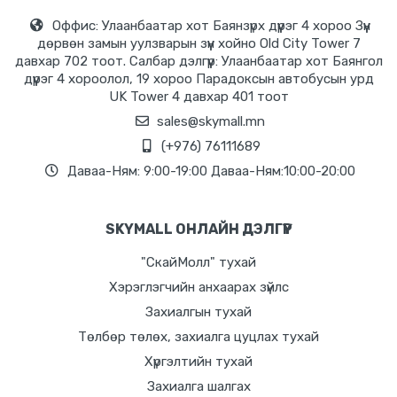
Оффис: Улаанбаатар хот Баянзүрх дүүрэг 4 хороо Зүүн
дөрвөн замын уулзварын зүүн хойно Old City Tower 7
давхар 702 тоот. Салбар дэлгүүр: Улаанбаатар хот Баянгол
дүүрэг 4 хороолол, 19 хороо Парадоксын автобусын урд
UK Tower 4 давхар 401 тоот
sales@skymall.mn
(+976) 76111689
Даваа-Ням: 9:00-19:00 Даваа-Ням:10:00-20:00
SKYMALL ОНЛАЙН ДЭЛГҮҮР
"СкайМолл" тухай
Хэрэглэгчийн анхаарах зүйлс
Захиалгын тухай
Төлбөр төлөх, захиалга цуцлах тухай
Хүргэлтийн тухай
Захиалга шалгах