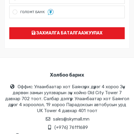
Хүргэлт хийсний дараа бэлэн мөнгөөр тооцоо хийх...
ГОЛОМТ БАНК
ГОЛОМТ банкны карт болон Social Pay ашиглан төлбөр төлөх
боломжтой. Мөн Монгол улсад үйлчилж байгаа бүх банкны
картыг Голомт банкны систем нь унших бөгөөд онлайн
төлбөр хийх боломжтой
ЗАХИАЛГА БАТАЛГААЖУУЛАХ
Холбоо барих
Оффис: Улаанбаатар хот Баянзүрх дүүрэг 4 хороо Зүүн
дөрвөн замын уулзварын зүүн хойно Old City Tower 7
давхар 702 тоот. Салбар дэлгүүр: Улаанбаатар хот Баянгол
дүүрэг 4 хороолол, 19 хороо Парадоксын автобусын урд
UK Tower 4 давхар 401 тоот
sales@skymall.mn
(+976) 76111689