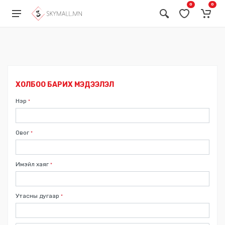
0
0
Бонус карт ашиглах
Ваучер ашиглах
ХОЛБОО БАРИХ МЭДЭЭЛЭЛ
Нэр
*
Овог
*
Имэйл хаяг
*
Утасны дугаар
*