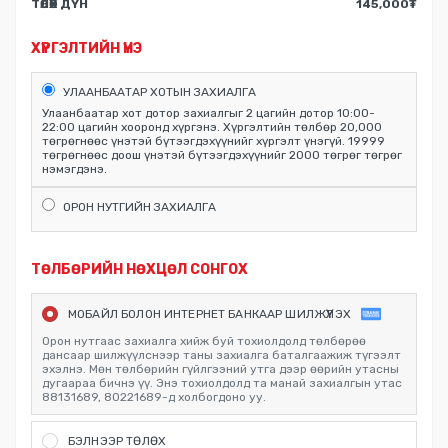
ТӨЛӨХ ДҮН
145,000
₮
ХҮРГЭЛТИЙН ҮНЭ
УЛААНБААТАР ХОТЫН ЗАХИАЛГА
Улаанбаатар хот дотор захиалгыг 2 цагийн дотор 10:00-
22:00 цагийн хооронд хүргэнэ. Хүргэлтийн төлбөр 20,000
төгрөгнөөс үнэтэй бүтээгдэхүүнийг хүргэлт үнэгүй. 19999
төгрөгнөөс доош үнэтэй бүтээгдэхүүнийг 2000 төгрөг төгрөг
нэмэгдэнэ.
ОРОН НУТГИЙН ЗАХИАЛГА
ТӨЛБӨРИЙН НӨХЦӨЛ СОНГОХ
МОБАЙЛ БОЛОН ИНТЕРНЕТ БАНКААР ШИЛЖҮҮЛЭХ
Орон нутгаас захиалга хийж буй тохиолдолд төлбөрөө
дансаар шилжүүлснээр таны захиалга баталгаажиж түгээлт
эхэлнэ. Мөн төлбөрийн гүйлгээний утга дээр өөрийн утасны
дугаараа бичнэ үү. Энэ тохиолдолд та манай захиалгын утас
88131689, 80221689-д холбогдоно уу.
БЭЛНЭЭР ТӨЛӨХ