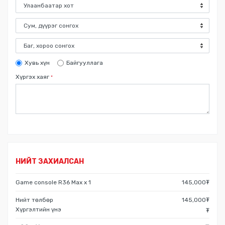
Хувь хүн
Байгууллага
Хүргэх хаяг
*
НИЙТ ЗАХИАЛСАН
Game console R36 Max
x
1
145,000
₮
Нийт төлбөр
145,000
₮
Хүргэлтийн үнэ
₮