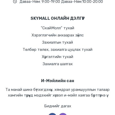
Даваа-Ням: 9:00-19:00 Даваа-Ням:10:00-20:00
SKYMALL ОНЛАЙН ДЭЛГҮҮР
"СкайМолл" тухай
Хэрэглэгчийн анхаарах зүйлс
Захиалгын тухай
Төлбөр төлөх, захиалга цуцлах тухай
Хүргэлтийн тухай
Захиалга шалгах
И-Мэйлийн сан
Та манай шинэ бүтээгдэхүүн, хямдрал урамшууллын талаар
хамгийн түрүүнд мэдэхийг хүсвэл и-мэйл хаягаа бүртгүүлнэ үү.
Биднийг дагах