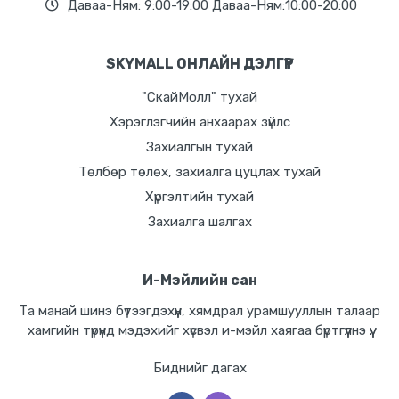
Даваа-Ням: 9:00-19:00 Даваа-Ням:10:00-20:00
SKYMALL ОНЛАЙН ДЭЛГҮҮР
"СкайМолл" тухай
Хэрэглэгчийн анхаарах зүйлс
Захиалгын тухай
Төлбөр төлөх, захиалга цуцлах тухай
Хүргэлтийн тухай
Захиалга шалгах
И-Мэйлийн сан
Та манай шинэ бүтээгдэхүүн, хямдрал урамшууллын талаар
хамгийн түрүүнд мэдэхийг хүсвэл и-мэйл хаягаа бүртгүүлнэ үү.
Биднийг дагах