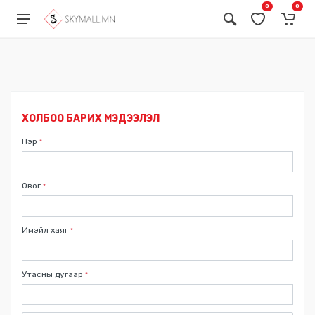
0
0
Бонус карт ашиглах
Ваучер ашиглах
ХОЛБОО БАРИХ МЭДЭЭЛЭЛ
Нэр
*
Овог
*
Имэйл хаяг
*
Утасны дугаар
*