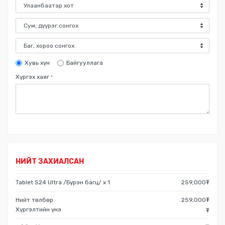
Хувь хүн
Байгууллага
Хүргэх хаяг
*
НИЙТ ЗАХИАЛСАН
Tablet S24 Ultra /Бүрэн багц/
x
1
259,000
₮
Нийт төлбөр
259,000
₮
Хүргэлтийн үнэ
₮