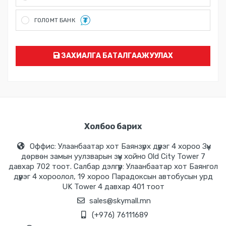
Хүргэлт хийсний дараа бэлэн мөнгөөр тооцоо хийх...
ГОЛОМТ БАНК
ГОЛОМТ банкны карт болон Social Pay ашиглан төлбөр төлөх
боломжтой. Мөн Монгол улсад үйлчилж байгаа бүх банкны
картыг Голомт банкны систем нь унших бөгөөд онлайн
төлбөр хийх боломжтой
ЗАХИАЛГА БАТАЛГААЖУУЛАХ
Холбоо барих
Оффис: Улаанбаатар хот Баянзүрх дүүрэг 4 хороо Зүүн
дөрвөн замын уулзварын зүүн хойно Old City Tower 7
давхар 702 тоот. Салбар дэлгүүр: Улаанбаатар хот Баянгол
дүүрэг 4 хороолол, 19 хороо Парадоксын автобусын урд
UK Tower 4 давхар 401 тоот
sales@skymall.mn
(+976) 76111689