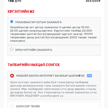
ТӨЛӨХ ДҮН
259,000
₮
ХҮРГЭЛТИЙН ҮНЭ
УЛААНБААТАР ХОТЫН ЗАХИАЛГА
Улаанбаатар хот дотор захиалгыг 2 цагийн дотор 10:00-
22:00 цагийн хооронд хүргэнэ. Хүргэлтийн төлбөр 20,000
төгрөгнөөс үнэтэй бүтээгдэхүүнийг хүргэлт үнэгүй. 19999
төгрөгнөөс доош үнэтэй бүтээгдэхүүнийг 2000 төгрөг төгрөг
нэмэгдэнэ.
ОРОН НУТГИЙН ЗАХИАЛГА
ТӨЛБӨРИЙН НӨХЦӨЛ СОНГОХ
МОБАЙЛ БОЛОН ИНТЕРНЕТ БАНКААР ШИЛЖҮҮЛЭХ
Орон нутгаас захиалга хийж буй тохиолдолд төлбөрөө
дансаар шилжүүлснээр таны захиалга баталгаажиж түгээлт
эхэлнэ. Мөн төлбөрийн гүйлгээний утга дээр өөрийн утасны
дугаараа бичнэ үү. Энэ тохиолдолд та манай захиалгын утас
88131689, 80221689-д холбогдоно уу.
БЭЛНЭЭР ТӨЛӨХ