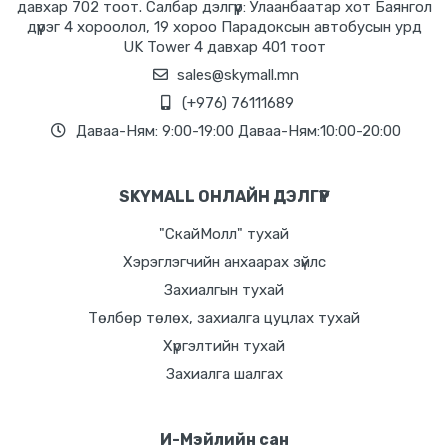
давхар 702 тоот. Салбар дэлгүүр: Улаанбаатар хот Баянгол
дүүрэг 4 хороолол, 19 хороо Парадоксын автобусын урд
UK Tower 4 давхар 401 тоот
sales@skymall.mn
(+976) 76111689
Даваа-Ням: 9:00-19:00 Даваа-Ням:10:00-20:00
SKYMALL ОНЛАЙН ДЭЛГҮҮР
"СкайМолл" тухай
Хэрэглэгчийн анхаарах зүйлс
Захиалгын тухай
Төлбөр төлөх, захиалга цуцлах тухай
Хүргэлтийн тухай
Захиалга шалгах
И-Мэйлийн сан