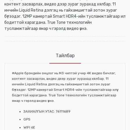
контент засварлах, видео дээр зураг зурахад хялбар. 11
инчийн Liquid Retina дэлгэц нь гайхамшигтай зотон зураг
бүтээдэг. 12MP камертай Smart HDR4-ийн тусламжтайгаар илүү
бодиттой харагдана. True Tone технологийн
тусламжтайгаар ямар ч гэрэлд видео үзнэ.
Тайлбар
#Apple брэндийн онцлог нь M3 чиптэй учир 4K видео бичлэг,
контент засварлах, видео дээр зураг зурахад хялбар. 11
инчийн Liquid Retina дэлгэц нь гайхамшигтай зотон зураг
бүтээдэг. 12MP камертай Smart HDR4-ийн тусламжтайгаар илүү
бодиттой харагдана. True Tone технологийн тусламжтайгаар
ямар ч гэрэлд видео үзнэ.
ЗАХИАЛГЫН УТАС: 76111689
GPS
WIFI 6E