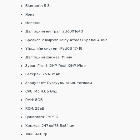
Bluetooth 5.3
Яриа
Мессеж
Дэлгэцийн нягтрал: 2360X1640
Speaker: 2 ширхэг Dolby Atmos+Spatial Audio
Үйлдлийн систем: iPadOS 17-18
Дэлгэцийн хэмжээ: 11 инч
Зураг: Front 12MP, Real 12MP Wide
Батерэй: 7606 mAh
Зориулалт: Сургууль, ажил, тоглоом
CPU: M3 4.05 Ghz
RAM: 8GB
ROM: 256B
Цэнэглэгч: TYPE C
Хэмжээ: 247.6x178.5x6.1 мм
Жин: 460 гр