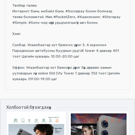
Төлбөр төлөх:
Интернэт банк, мобайл банк, #Socialpay болон бэлнээр
төлөх боломжтой. Мөн #PocketZero, #Хаанлизинг, #Storepay
#Simple, #Sono-оор хүүгүй урьдчилгаагүй авч болно.
Хаяг:
Салбар: Улаанбаатар хот Баянгол дүүрэг 3, 4 хороолол
Парадоксын автобусны буудлын урд UK tower 4 давхар 401
тоот Цагийн хуваарь: 10:00-20:00 цаг
Оффис: Улаанбаатар хот Баянзүрх дүүрэг Зүүн дөрвөн замын
уулзварын зүүн хойно Old City Tower 7 давхар 702 тоот Цагийн
хуваарь: 09:00-19:00 цаг
Үзүүлэлтүүд
Холбоотой бүтээгдэхүүн