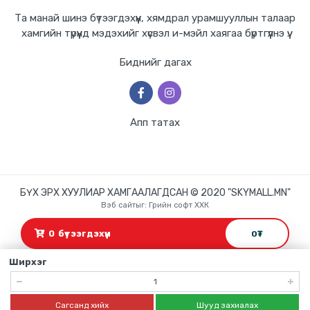
Та манай шинэ бүтээгдэхүүн, хямдрал урамшууллын талаар
хамгийн түрүүнд мэдэхийг хүсвэл и-мэйл хаягаа бүртгүүлнэ үү.
Биднийг дагах
Апп татах
БҮХ ЭРХ ХУУЛИАР ХАМГААЛАГДСАН © 2020 "SKYMALL.MN"
Вэб сайт
ыг:
Грийн софт ХХК
Дуудлагын төв
0
бүтээгдэхүүн
0
₮
Ширхэг
Сагсанд хийх
Шууд захиалах