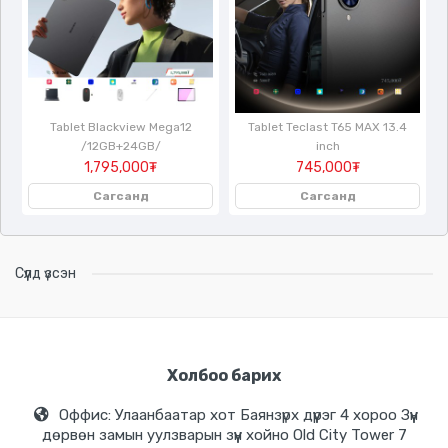
Tablet Blackview Mega12
Tablet Teclast T65 MAX 13.4
/12GB+24GB/
inch
1,795,000₮
745,000₮
Сагсанд
Сагсанд
Сүүлд үзсэн
Холбоо барих
Оффис: Улаанбаатар хот Баянзүрх дүүрэг 4 хороо Зүүн
дөрвөн замын уулзварын зүүн хойно Old City Tower 7