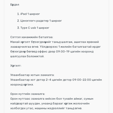
Бүрдэл
iPad 1 ширхэг
Цэнэглэгч радатер 1 ширхэг
Type C usb 1 ширхэг
Сэтгэл ханамжийн баталгаа:
Манай хүргэлт бүтээгдэхүүнийг таньд шалгаж, ашиглах ерөнхий
зааварчилгаа өгнө. Үйлдвэрээс 1 жилийн баталгаатай ирдэг
бүтээгдэхүүн бөгөөд оффис дээр 09:00-19 цагийн хооронд
шалгуулах боломжтой.
Хүргэлт:
Улаанбаатар хотын захиалга:
Улаанбаатар хот дотор 2-4 цагийн дотор 09:00-22:00 цагийн
хооронд хүргэнэ.
Орон нутгийн захиалга:
Орон нутгаас захиалга хийсэн бол тухайн аймаг, сумын
найдвартай шуудан, унаанд барааг хүргэж жолоочийн
холбогдох утас, машины мэдээллийг таньд өгнө.