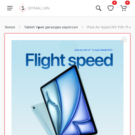
0
0
Эхлэл
Tablet түүний дагалдах хэрэгсэл
iPad Air Apple M3 11th 11 in