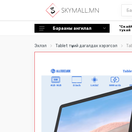
"Скай
Барааны ангилал
тухай
Tablet түүний дагалдах хэрэгсэл
Эхлэл
Tablet түүний дагалдах хэрэгсэл
Tab
Ухаалаг цаг, дагалдах хэрэгсэл
Эрүүл мэнд, гоо сайхан
Гал тогоо
Сэйф
Чихэвч
Машины нэмэлт дагалдах
хэрэгсэл
Bluetooth speaker
Цүнх
Спорт хэрэгсэл, төхөөрөмж