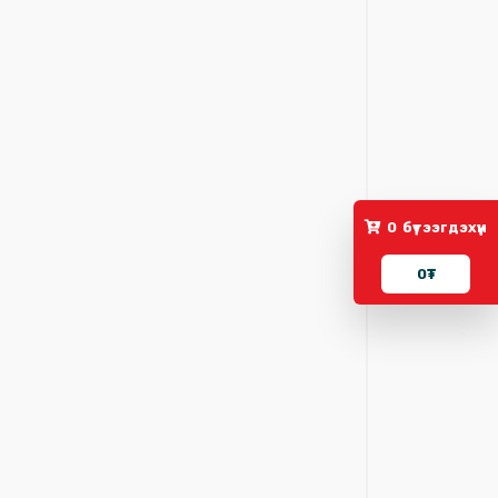
0
бүтээгдэхүүн
0
₮