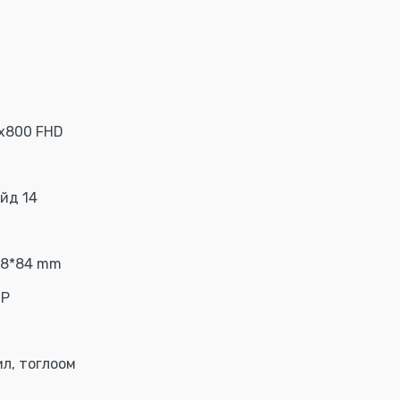
0x800 FHD
йд 14
ч
.8*84 mm
MP
ил, тоглоом