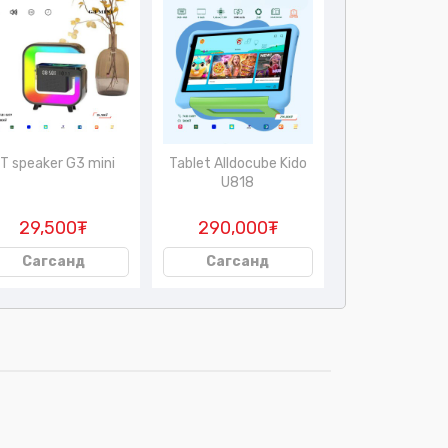
T speaker G3 mini
Tablet Alldocube Kido
Tablet Atouc
U818
Q43
29,500₮
290,000₮
185,00
Сагсанд
Сагсанд
Сагсан