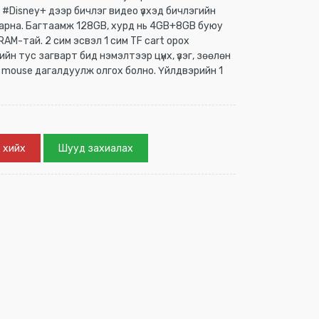
, #Disney+ дээр бичлэг видео үзхэд бичлэгийн
гарна. Багтаамж 128GB, хурд нь 4GB+8GB буюу
AM-тай. 2 сим эсвэл 1 сим TF cart орох
йн тус загварт бид нэмэлтээр цүнх, үзэг, зөөлөн
, mouse дагалдуулж олгох болно. Үйлдвэрийн 1
 хийх
Шууд захиалах