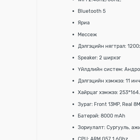
Bluetooth 5
Яриа
Мессеж
Дэлгэцийн нягтрал: 120
Speaker: 2 ширхэг
Үйлдлийн систем: Андро
Дэлгэцийн хэмжээ: 11 ин
Хайрцаг хэмжээ: 253*164
Зураг: Front 13MP, Real 8
Батерэй: 8000 mAh
Зориулалт: Сургууль, аж
CPU: ARM G57 1.6Ghz