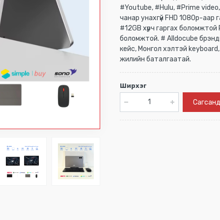
#Youtube, #Hulu, #Prime video
чанар унахгүй FHD 1080p-аар 
#12GB хүрч гаргах боломжтой R
боломжтой. # Alldocube брэнди
кейс, Монгол хэлтэй keyboard
жилийн баталгаатай.
Ширхэг
Сагсанд