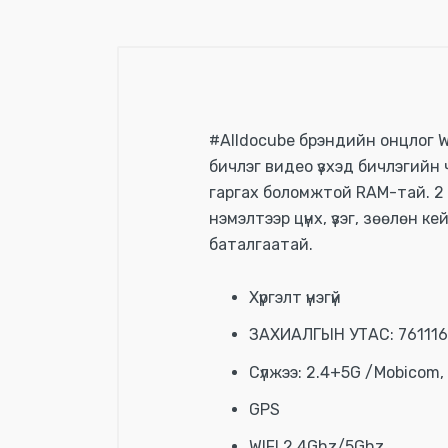
#Alldocube брэндийн онцлог Wi
бичлэг видео үзхэд бичлэгийн
гаргах боломжтой RAM-тай. 2 
нэмэлтээр цүнх, үзэг, зөөлөн 
баталгаатай.
Хүргэлт үнэгүй
ЗАХИАЛГЫН УТАС: 76111
Сүлжээ: 2.4+5G /Mobicom,
GPS
WIFI 2.4Ghz/5Ghz,