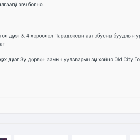
илгаагүй авч болно.
ол дүүрэг 3, 4 хороолол Парадоксын автобусны буудлын у
аг
х дүүрэг Зүүн дөрвөн замын уулзварын зүүн хойно Old City