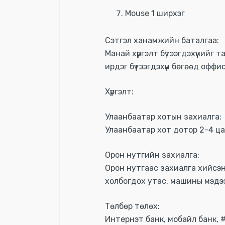
Mouse 1 ширхэг
Сэтгэл ханамжийн баталгаа:
Манай хүргэлт бүтээгдэхүүний
ирдэг бүтээгдэхүүн бөгөөд офф
Хүргэлт:
Улаанбаатар хотын захиалга:
Улаанбаатар хот дотор 2-4 ца
Орон нутгийн захиалга:
Орон нутгаас захиалга хийсэн
холбогдох утас, машины мэдээ
Төлбөр төлөх:
Интернэт банк, мобайл банк, 