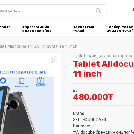
Молл"
Хэрэглэгчийн
Захиалгын
Төлбөр төлөх,
анхаарах зүйлс
тухай
цуцлах тухай
let Alldocube T1103T iplay60 lite 11 inch
Tablet түүний дагалдах хэрэгсэ
Tablet Alldocu
11 inch
Үнэ
480,000
₮
Brand:
SKU:
SKU000674
Barcode:
#Alldocube брэндийн онцлог Wi