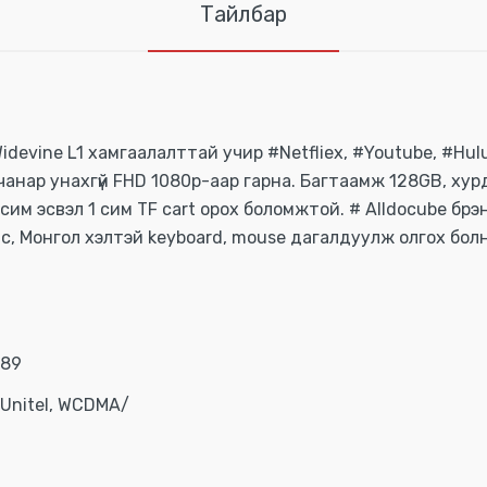
Тайлбар
devine L1 хамгаалалттай учир #Netfliex, #Youtube, #Hulu
 чанар унахгүй FHD 1080p-аар гарна. Багтаамж 128GB, ху
сим эсвэл 1 сим TF cart орох боломжтой. # Alldocube бр
кейс, Монгол хэлтэй keyboard, mouse дагалдуулж олгох бо
689
 Unitel, WCDMA/