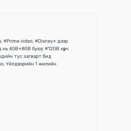
, #Prime video, #Disney+ дээр
рд нь 4GB+8GB буюу #12GB хүрч
эндийн тус загварт бид
лно. Үйлдвэрийн 1 жилийн