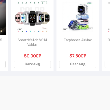
65
SmartWatch VS14
Earphones AirMax
B
Valdus
80,000₮
37,500₮
Сагсанд
Сагсанд