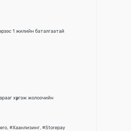
вэрээс 1 жилийн баталгаатай
арааг хүргэж жолоочийн
ero, #Хаанлизинг, #Storepay