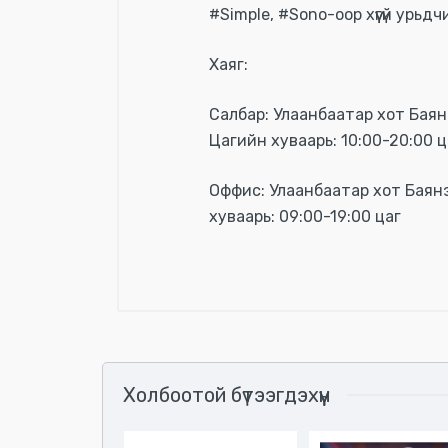
#Simple, #Sono-оор хүүгүй урьдч
Хаяг:
Салбар: Улаанбаатар хот Баянг
Цагийн хуваарь: 10:00-20:00 ц
Оффис: Улаанбаатар хот Баянзүр
хуваарь: 09:00-19:00 цаг
Үзүүлэлтүүд
Холбоотой бүтээгдэхүүн