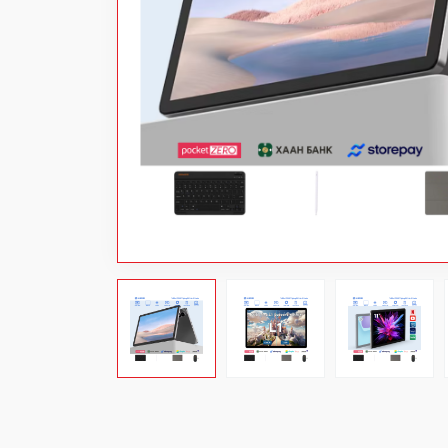
Power bank
Хувцас
Аяны хэрэгсэл
Цахилгаан хэрэгсэл
Тоглоом
Бэлэг дурсгал
Хямдарсан бараа
Шинэ бараа
Цэвэрлэгээний материал
Projector