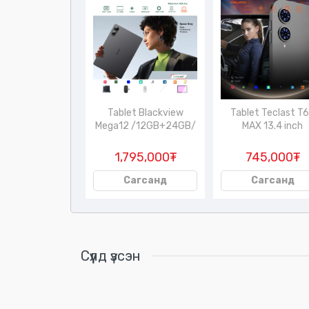
ar A2 /хүүхдийн
Tablet Blackview
Tablet Teclast T
машин/
Mega12 /12GB+24GB/
MAX 13.4 inch
45,000₮
1,795,000₮
745,000₮
Сагсанд
Сагсанд
Сагсанд
Сүүлд үзсэн