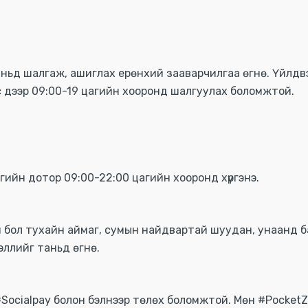
г таньд шалгаж, ашиглах ерөнхий зааварчилгаа өгнө. Үйлд
ис дээр 09:00-19 цагийн хооронд шалгуулах боломжтой.
гийн дотор 09:00-22:00 цагийн хооронд хүргэнэ.
 бол тухайн аймаг, сумын найдвартай шуудан, унаанд б
ллийг таньд өгнө.
#Socialpay болон бэлнээр төлөх боломжтой. Мөн #PocketZ