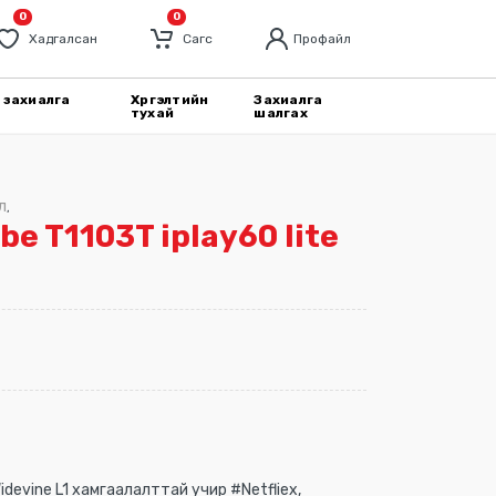
0
0
Хадгалсан
Cагс
Профайл
 захиалга
Хүргэлтийн
Захиалга
тухай
шалгах
л
,
be T1103T iplay60 lite
devine L1 хамгаалалттай учир #Netfliex,